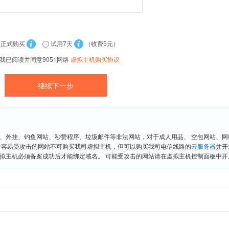
正式购买
试用7天
（收费5元）
我已阅读并同意9051网络
虚拟主机购买协议
、外挂、钓鱼网站、秒赞程序、垃圾邮件等非法网站，对于成人用品、 空包网站、
险容易受攻击的网站不可购买我司虚拟主机，但可以购买我司电信线路的
云服务器
并开
拟主机必须备案成功后才能绑定域名。 可能受攻击的网站请在虚拟主机控制面板中开启“