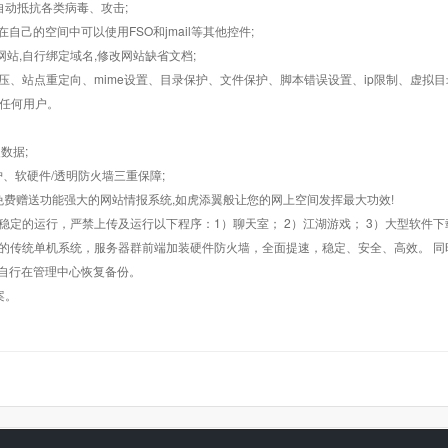
墙,自动抵抗各类病毒、攻击;
在自己的空间中可以使用FSO和jmail等其他控件;
止网站,自行绑定域名,修改网站缺省文档;
AR解压、站点重定向、mime设置、目录保护、文件保护、脚本错误设置、ip限制、虚拟
对任何用户。
数据;
护、软硬件/透明防火墙三重保障;
购，免费赠送功能强大的网站情报系统,如虎添翼般让您的网上空间发挥最大功效!
常稳定的运行，严禁上传及运行以下程序：1）聊天室； 2）江湖游戏； 3）大型软件下
般的传统单机系统，服务器群前端加装硬件防火墙，全面提速，稳定、安全、高效。 同时
以自行在管理中心恢复备份。
案。