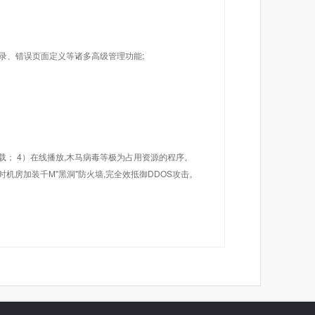
目录、错误页面定义等诸多高级管理功能;
载； 4）在线播放,木马病毒等极为占用资源的程序。
机房加装千M"黑洞"防火墙,完全效抵御DDOS攻击。