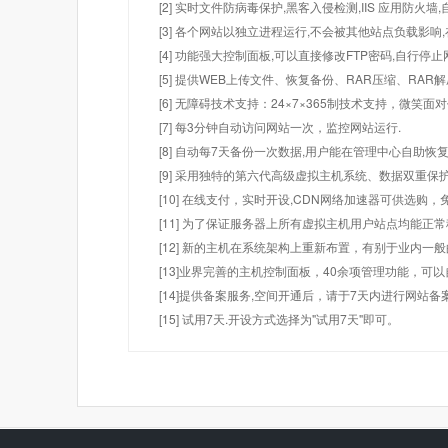
[2] 实时文件防病毒保护,黑客入侵检测,IIS 应用防火
[3] 各个网站以独立进程运行,不会被其他站点负载影响,
[4] 功能强大控制面板,可以直接修改FTP密码,自行停
[5] 提供WEB上传文件、恢复备份、RAR压缩、R
[6] 无障碍技术支持：24×7×365制技术支持，微笑面
[7] 每3分钟自动访问网站一次，监控网站运行.
[8] 自动每7天备份一次数据,用户能在管理中心自助恢复
[9] 采用独特的第六代高级虚拟主机系统、数据双重保
[10] 在线支付，实时开设,CDN网络加速器可供选
[11] 为了保证服务器上所有虚拟主机用户站点均能正
[12] 新的主机在系统架构上重新布置，有别于业内一
[13]业界完善的主机控制面板，40余项管理功能，可
[14]提供备案服务,空间开通后，请于7天内进行网站备
[15] 试用7天.开设方式选择为"试用7天"即可。