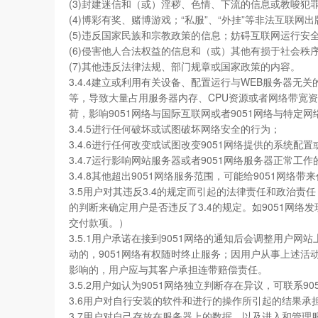
(3)封建迷信和（或）淫秽、色情、下流的信息或教唆犯
(4)博彩有奖、赌博游戏；“私服”、“外挂”等非法互联网
(5)违反国家民族和宗教政策的信息；妨碍互联网运行安
(6)侵害他人合法权益的信息和（或）其他有损于社会秩
(7)其他违反法律法规、部门规章或国家政策的内容。
3.4.4建立或利用有关设备、配置运行与WEB服务器
等，导致大量占用服务器内存、CPU资源或者网络带宽资
荷，影响9051网络与国际互联网或者9051网络与特定
3.4.5进行任何破坏或试图破坏网络安全的行为；
3.4.6进行任何改变或试图改变9051网络提供的系统配
3.4.7运行影响网站服务器或者9051网络服务器正常工
3.4.8其他超出9051网络服务范围，可能给9051网
3.5用户对其违反3.4的规定而引起的法律责任和政治责任
的判断来确定用户是否违反了3.4的规定。如9051网
交付款项。）
3.5.1用户承诺在接到9051网络的通知后会调整用户
动的，9051网络有权随时终止服务；因用户从事上述活
影响的，用户应与其客户承担连带赔偿责任。
3.5.2用户如认为9051网络独立判断存在异议，可联系
3.6用户对自行安装的软件和进行的操作所引起的结果承
3.7用户对自己存放在服务器上的数据，以及进入和管