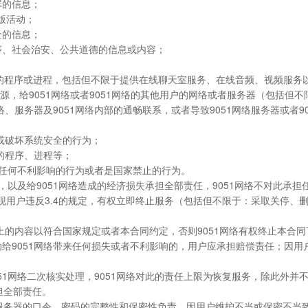
罪的信息；
出版活动；
全的信息；
序、社会治安、公共道德的信息或内容；
无关的程序或进程，包括但不限于提供在线聊天室服务、在线音频、视频服
源，给9051网络或者9051网络的其他用户的网络或者服务器（包括但
网络、服务器及9051网络内部的通畅联系，或者导致9051网络服务器或者
置或破坏系统安全的行为；
作的程序、进程等；
络带来任何不利影响的行为或者是国家禁止的行为。
，以及给9051网络造成的经济损失承担全部责任，9051网络不对此承担任
络发现用户违反3.4的规定，有权立即终止服务（包括但不限于：采取关停
网站上的内容以符合国家规定或者本合同约定，否则9051网络有权终止本合
动给9051网络带来任何损失或者不利影响的，用户应承担赔偿责任；因用
9051网络二次核实处理，9051网络对此的责任上限为恢复服务，除此外并
担全部责任。
理服务器的口令、密码的完整性和保密性负责。因用户维护不当或保密不当