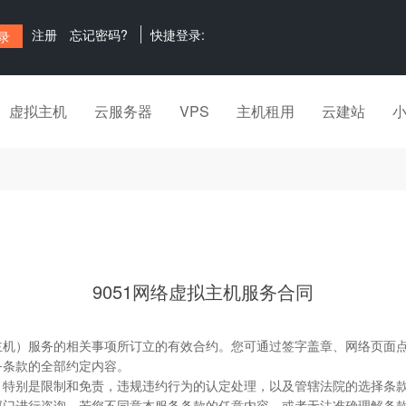
注册
忘记密码?
快捷登录:
虚拟主机
云服务器
VPS
主机租用
云建站
9051网络虚拟主机服务合同
拟主机）服务的相关事项所订立的有效合约。您可通过签字盖章、网络页面
务条款的全部约定内容。
款，特别是限制和免责，违规违约行为的认定处理，以及管辖法院的选择条
关部门进行咨询。若您不同意本服务条款的任意内容，或者无法准确理解条