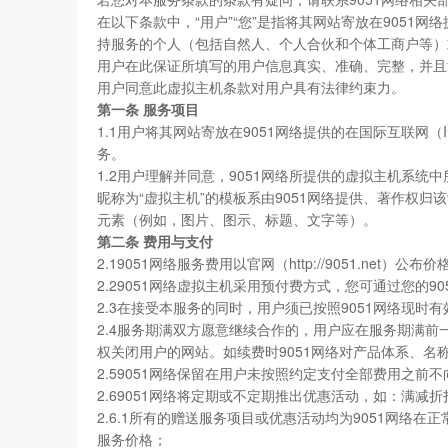
在以下条款中，“用户”“您”是指将其网站寄放在9051网络
持服务的个人（包括自然人、个人合伙和个体工商户等）
用户在此保证所填写的用户信息真实、准确、完整，并且
用户同意此虚拟主机条款对用户具有法律约束力。
第一条 服务项目
1.1用户将其网站寄放在9051网络提供的在国际互联网（I
务。
1.2用户理解并同意，9051网络所提供的虚拟主机系
昵称为“虚拟主机”的模板系由9051网络提供、著作权
元素（例如，图片、图示、标题、文字等）。
第二条 费用与支付
2.19051网络服务费用以官网（http://9051.ne
2.29051网络虚拟主机采用预付费方式，您可通过您的
2.3在接受本服务的同时，用户须已按照9051网络现
2.4服务期满双方愿意继续合作的，用户应在服务期满前
权关闭用户的网站。如续费时9051网络对产品体系、
2.59051网络保留在用户未按照约定支付全部费用之
2.69051网络将定期或不定期推出优惠活动，如：满
2.6.1所有的赠送服务项目或优惠活动均为9051网
服务价格；