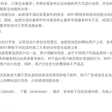
服务时长、订单总金额等）并将前置条件以活动规则等方式进行说明，并且9
最新活动规则为准；
参与优惠活动，如发现不满足前置条件的情况，9051网络有权收回优惠活
金额，因此，如您出现在服务时长结束前终止服务导致服务时长不足，或进行
要求您偿付已享受优惠金额；
用。
由您自行开发、运营且自行承担全部责任。如因您或您的网站用户上传、发
9051网络不对此或对第三方承担任何责任或者义务。
可根据需要选用其中任一款。用户理解并同意，由于不同用户可能选用同一
系列表和服务档次的具体要求执行。对于超出用户购买档次资源的行为，90
用户自行负责，同时，用户已经支付的费用将不予退还。
用虚拟主机散发大量不受欢迎的或者未经请求的电子邮件、电子广告或包含
上的网站进行宣传、介绍或者招揽业务；
传（Upload）、下载（download）、储存、发布如下信息或者内容，