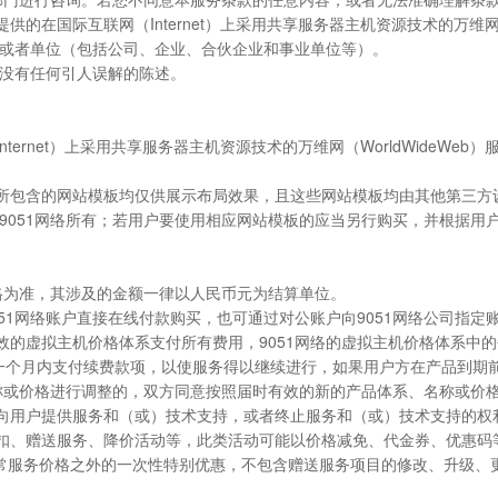
提供的在国际互联网（Internet）上采用共享服务器主机资源技术的万维网
或者单位（包括公司、企业、合伙企业和事业单位等）。
没有任何引人误解的陈述。
nternet）上采用共享服务器主机资源技术的万维网（WorldWideW
统中所包含的网站模板均仅供展示布局效果，且这些网站模板均由其他第三
归该9051网络所有；若用户要使用相应网站模板的应当另行购买，并根据
t）公布价格为准，其涉及的金额一律以人民币元为结算单位。
9051网络账户直接在线付款购买，也可通过对公账户向9051网络公司指定
时有效的虚拟主机价格体系支付所有费用，9051网络的虚拟主机价格体系
一个月内支付续费款项，以使服务得以继续进行，如果用户方在产品到期前
名称或价格进行调整的，双方同意按照届时有效的新的产品体系、名称或价
前不向用户提供服务和（或）技术支持，或者终止服务和（或）技术支持的权
减折扣、赠送服务、降价活动等，此类活动可能以价格减免、代金券、优惠
络在正常服务价格之外的一次性特别优惠，不包含赠送服务项目的修改、升级