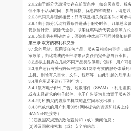
2.6.2由于部分优惠活动存在前置条件（如会员资质、
但不限于活动时间、参与资格、优惠内容调整），请您以
2.6.3您同意并理解接受：只有满足相关前置条件才可
2.6.4由于部分活动前置条件是基于服务时长、订单总
复原价计费、废除代金券、取消优惠码所代表金额等方式
2.6.5除非另有明确约定，否则多种优惠不可同时叠加使
第三条 双方的权利和义务
3.1您的网站、应用等任何产品、服务及相关内容等，
家政策，由此造成的全部结果及责任由完全您自行承担。
3.2虚拟主机存在几款不同产品类型供用户选择，用户
3.3用户运行有关程序应根据9051网络有效的服务体
主机、删除有关目录、文件、程序等，由此引起的后果由
3.4用户承诺不进行下列行为：
3.4.1散布电子邮件广告、垃圾邮件（SPAM）：利
或者未经请求的电子邮件、电子广告等为其放置于服务器
3.4.2将所购买的虚拟主机或磁盘空间再次出租；
3.4.3您或您的用户利用9051网络提供的资源和服务上
BANNER链接等）:
(1)违反国家规定的政治宣传和（或）新闻信息；
(2)涉及国家秘密和（或）安全的信息；