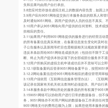
失和后果均由用户自行承担。
3.8您应对您存放在虚拟主机上的数据内容负责，如因
3.9用户应向9051网络提交执行本服务条款的联系人
及时通知9051网络。因用户提供的人员的信息不真实
3.10用户承认9051网络向用户提供的任何资料、技
担相应的责任。
3.11如果用户利用9051网络提供的服务进行的经营
的所有备案信息真实有效，在备案信息发生变化时及时在
子公告服务以及新闻等栏目也需根据相关法规政策要求获
违反本条款而给9051网络造成损失的（包括但不限于工
断、终止为用户提供本协议项下的全部或部分服务并不退
3.12用户所购买的虚拟主机申请成功后并不意味可以立
3.12.1获取备案码后登录9051网络备案平台，按照90
3.12.2网站备案信息经9051网络和相应的通信管
3.13用户须依照《互联网信息服务管理办法》、《互联
该记录在国家有关机关依法查询时必须提供。用户自行承
3.14本服务条款中网站所处的服务器的所有权属于9051
3.159051网络可以协助用户进行日常的数据备份，
务，9051网络亦不对用户网站的数据备份工作承担任何
9051网络支付的费用总额为上限；如果您使用本服务的服