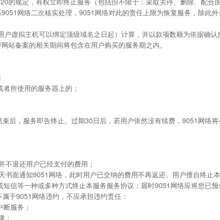
违反3.20的规定，有权立即终止服务（包括但不限于：采取关停、删除、配
9051网络二次核实处理，9051网络对此的责任上限为恢复服务，除此
非自用户虚拟主机可以绑定顶级域名之日起）计算，并以款项数额为依据确认
/网站备案的相关期间将包含在用户购买的服务期之内。
；
有或者所使用的服务器上的；
结束后，服务即告终止。过期30日后，若用户依然没有续费，9051网
务,并不退还用户已经支付的费用；
3天书面通知9051网络，此时用户已交纳的费用不再返还。用户擅自终止
微信或短信等一种或多种方式终止本服务服务协议；届时9051网络应将您已
不属于9051网络违约，不应承担违约责任：
间中断服务；
下降；