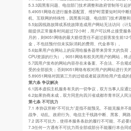
5.3.3因黑客问题、电信部门技术调整和政府管制等引起
5.49051网络在进行服务器配置、维护时需要短时间中断
机、互联网的特殊性，因黑客问题、电信部门技术调整和政
5.5如因线路故障或系统故障造成用户网站无法访问（计
能提供正常服务时间超过72小时，用户可以终止接受服务
月的，则9051网络的最大赔偿责任不超过损害发生前1
金，不包括预付但未实际消耗的费用、代金券等）。
5.6如果用户在网站上的应用给服务器带来异常大的负荷
CPU资源的行为），9051网络有权关闭用户的网站，
5.7因用户发布的网站内容存在未备案、不合法、不合规
受的全部损失；否则9051网络有权对用户的网站进行关
5.89051网络对因第三方的过错或者延误而给用户造成
第六条 争议解决
6.1因本虚拟主机服务有关的一切争议，双方当事人应通
6.2如果协商未成，双方同意向四川省成都市青羊区人民
第七条 不可抗力
7.1 本协议所称“不可抗力”是指不能预见、不能克服
战争、动乱、政府行为、电信主干线路中断、黑客、网路
7.2 因不可抗力，使得本服务条款的履行不可能、不必
7.3任何一方遇有不可抗力而全部或部分不能履行本合