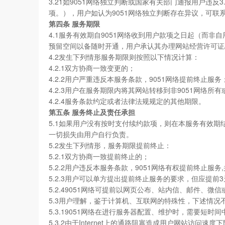
3.21如9051网络独立判断或国家有关部门通报用户
项。），用户如认为9051网络独立判断存在异议，可联系
第四条 服务期限
4.1服务有效期自9051网络收到用户款项之日起（而
预留空间以备随时开通，用户承认其办理网站经营许可证
4.2发生下列情形服务期限则按照以下情况计算：
4.2.1双方协商一致变更的；
4.2.2用户严重违反本服务条款，9051网络提前终止服务
4.2.3用户在服务期限内将其网站转移到非9051网络所
4.2.4服务条款约定或者法律法规规定的其他期限。
第五条 服务终止及责任承担
5.1如果用户没有按时支付续约款项，则在本服务有效期
一切损失由用户自行负责。
5.2发生下列情形，服务期限提前终止：
5.2.1双方协商一致提前终止的；
5.2.2用户违反本服务条款，9051网络有权提前终止服
5.2.3用户可以单方提出提前终止服务的要求，但应提前
5.2.49051网络可提前以网页公布、站内信、邮件、
5.3用户理解，鉴于计算机、互联网的特殊性，下述情况
5.3.19051网络在进行服务器配置、维护时，需要短时
5.3.2由于Internet上的通路阻塞造成用户网站访问速度