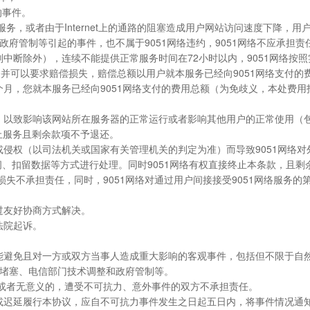
的事件。
服务，或者由于Internet上的通路的阻塞造成用户网站访问速度下降，
府管制等引起的事件，也不属于9051网络违约，9051网络不应承担责
划中断除外），连续不能提供正常服务时间在72小时以内，9051网络
并可以要求赔偿损失，赔偿总额以用户就本服务已经向9051网络支付的
2个月，您就本服务已经向9051网络支付的费用总额（为免歧义，本处费
，以致影响该网站所在服务器的正常运行或者影响其他用户的正常使用（包括但
终止服务且剩余款项不予退还。
或侵权（以司法机关或国家有关管理机关的判定为准）而导致9051网络对
闭、扣留数据等方式进行处理。同时9051网络有权直接终止本条款，且剩
的损失不承担责任，同时，9051网络对通过用户间接接受9051网络服务
过友好协商方式解决。
法院起诉。
并不能避免且对一方或双方当事人造成重大影响的客观事件，包括但不限于
堵塞、电信部门技术调整和政府管制等。
要或者无意义的，遭受不可抗力、意外事件的双方不承担责任。
同或迟延履行本协议，应自不可抗力事件发生之日起五日内，将事件情况通