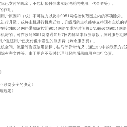
实际已支付的现金，不包括预付但未实际消耗的费用、代金券等）。
站的作用。
但因用户原因和（或）不可抗力以及非9051网络控制范围之内的事项除外。
的主机进行升级，或将主机进行机房迁移，升级后的主机能够支持现有主机的
接到9051网络通知后按照9051网络要求的时间将DNS修改到9051
移机房的，可在收到9051网络通知后7日内解除本服务条款，届时服务
程向用户退还用户已支付但未发生的服务费（剩余服务费）。
虚拟主机空间、流量等资源使用超标，挂马等异常情况，通过3.9中的联系
、删除有害文件等。由于用户不及时处理引起的后果由用户自行负责。
》
互联网安全的决定》
理规定》