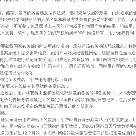
上传、储存、发布的内容违反法律法规、部门规章或国家政策，由此造成的
和管理用户网络和服务器的人员名单和联系方式并提供必要的协助。如以上
、不准确、不完整，以及因以上人员的行为或不作为而产生的结果，均由用
术或技术支持、软件、服务等的知识产权均属于9051网络所有，用户无权
活动需要获得国家有关部门的认可或批准的，应获得该有关的认可或批准。特
备案系统中提交更新信息。如用户网站为经营性网站，还应自行在当地通信
得批准或进行登记备案手续。用户违反本条款的，9051网络或相关部门
业和信息化部等有关部门的罚金等），用户还应赔偿。同时用户理解905
还任何已交付款项。
即绑定顶级域名。用户还需进行以下操作：
51网络要求在线提交其网站的备案信息；
理局审核通过后，用户将获得工业和信息化部颁发的备案号和备案标志，才能绑
网电子公告服务管理规定》的规定保留自己网站的访问日志记录，包括发布
担由于其未按规定保留相关记录而引起的全部责任。
网络。
但不保证完全备份用户网站上的数据，用户应自行备份其网站上的相关数据。
责任。用户应定期备份自己网站的重要数据，因9051网络原因导致数据丢
务期限超过12个月的，则9051网络的最大赔偿责任不超过损害发生前1