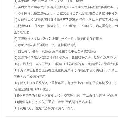
[1] 基于9051网络云计算平台，安全、可靠、稳定!;
[2] 实时文件防病毒保护,黑客入侵检测,IIS 应用防火墙,自动抵抗各类病毒、
[3] 各个网站以独立进程运行,不会被其他站点负载影响,在自己的空间中可以使用
[4] 功能强大控制面板,可以直接修改FTP密码,自行停止网站,自行绑定域名,
[5] 提供WEB上传文件、恢复备份、RAR压缩、RAR解压、站点重定向
级管理功能;
[6] 无障碍技术支持：24×7×365制技术支持，微笑面对任何用户。
[7] 每3分钟自动访问网站一次，监控网站运行.
[8] 自动每7天备份一次数据,用户能在管理中心自助恢复数据;
[9] 采用独特的第六代高级虚拟主机系统、数据双重保护、软硬件/透明防火
[10] 在线支付，实时开设,CDN网络加速器可供选购，免费赠送功能强大
[11] 为了保证服务器上所有虚拟主机用户站点均能正常稳定的运行，严禁上
等极为占用资源的程序。
[12] 新的主机在系统架构上重新布置，有别于业内一般的传统单机系统，
墙,完全效抵御DDOS攻击。
[13]业界完善的主机控制面板，40余项管理功能，可以自行在管理中心恢
[14]提供备案服务,空间开通后，请于7天内进行网站备案。
[15] 试用7天.开设方式选择为"试用7天"即可。