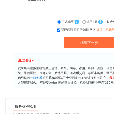
正式购买
试用7天
（收费
我已阅读并同意9051网络
虚拟主机购
重要提示
我司所有虚拟主机均禁止色情、木马、病毒、诈骗、私服、外挂、钓鱼
院、民营医院、弓驽刀剑、赌博用具、游戏币交易、减肥丰胸类、警用
信线路的
云服务器
并开通360网站卫士或百度云加速进行安全防护。
我
才能绑定域名。 可能受攻击的网站请在虚拟主机控制面板中开启“360网
服务标准说明