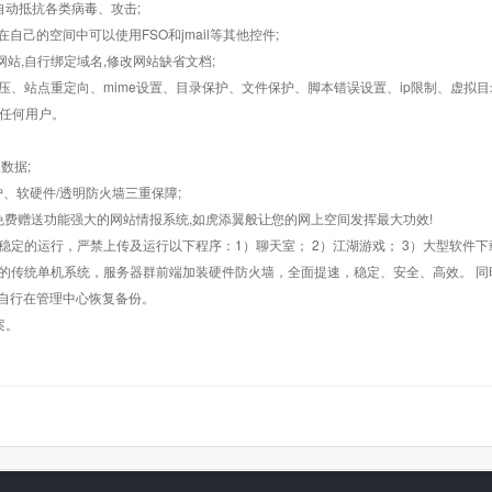
墙,自动抵抗各类病毒、攻击;
在自己的空间中可以使用FSO和jmail等其他控件;
止网站,自行绑定域名,修改网站缺省文档;
AR解压、站点重定向、mime设置、目录保护、文件保护、脚本错误设置、ip限制、虚拟
对任何用户。
数据;
护、软硬件/透明防火墙三重保障;
购，免费赠送功能强大的网站情报系统,如虎添翼般让您的网上空间发挥最大功效!
常稳定的运行，严禁上传及运行以下程序：1）聊天室； 2）江湖游戏； 3）大型软件下
般的传统单机系统，服务器群前端加装硬件防火墙，全面提速，稳定、安全、高效。 同时
以自行在管理中心恢复备份。
案。