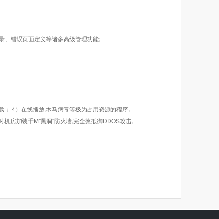
目录、错误页面定义等诸多高级管理功能;
载； 4）在线播放,木马病毒等极为占用资源的程序。
机房加装千M"黑洞"防火墙,完全效抵御DDOS攻击。