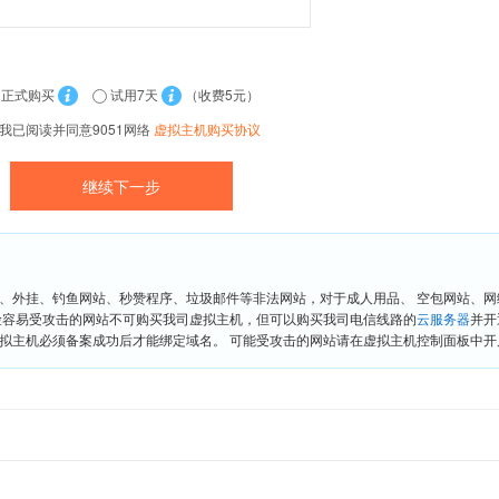
正式购买
试用7天
（收费5元）
我已阅读并同意9051网络
虚拟主机购买协议
、外挂、钓鱼网站、秒赞程序、垃圾邮件等非法网站，对于成人用品、 空包网站、
险容易受攻击的网站不可购买我司虚拟主机，但可以购买我司电信线路的
云服务器
并开
拟主机必须备案成功后才能绑定域名。 可能受攻击的网站请在虚拟主机控制面板中开启“