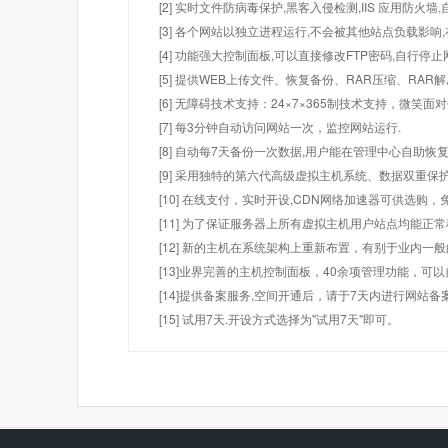
[2] 实时文件防病毒保护,黑客入侵检测,IIS 应用防火
[3] 各个网站以独立进程运行,不会被其他站点负载影响,
[4] 功能强大控制面板,可以直接修改FTP密码,自行停
[5] 提供WEB上传文件、恢复备份、RAR压缩、R
[6] 无障碍技术支持：24×7×365制技术支持，微笑面
[7] 每3分钟自动访问网站一次，监控网站运行.
[8] 自动每7天备份一次数据,用户能在管理中心自助恢复
[9] 采用独特的第六代高级虚拟主机系统、数据双重保
[10] 在线支付，实时开设,CDN网络加速器可供选
[11] 为了保证服务器上所有虚拟主机用户站点均能正
[12] 新的主机在系统架构上重新布置，有别于业内一
[13]业界完善的主机控制面板，40余项管理功能，可
[14]提供备案服务,空间开通后，请于7天内进行网站备
[15] 试用7天.开设方式选择为"试用7天"即可。