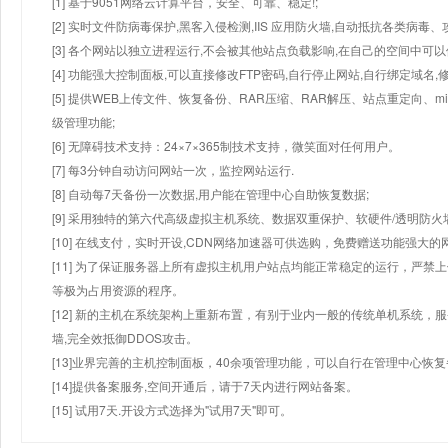
[1] 基于9051网络云计算平台，安全、可靠、稳定!;
[2] 实时文件防病毒保护,黑客入侵检测,IIS 应用防火墙,自动抵抗各类病毒、
[3] 各个网站以独立进程运行,不会被其他站点负载影响,在自己的空间中可以使用
[4] 功能强大控制面板,可以直接修改FTP密码,自行停止网站,自行绑定域名,
[5] 提供WEB上传文件、恢复备份、RAR压缩、RAR解压、站点重定向
级管理功能;
[6] 无障碍技术支持：24×7×365制技术支持，微笑面对任何用户。
[7] 每3分钟自动访问网站一次，监控网站运行.
[8] 自动每7天备份一次数据,用户能在管理中心自助恢复数据;
[9] 采用独特的第六代高级虚拟主机系统、数据双重保护、软硬件/透明防火
[10] 在线支付，实时开设,CDN网络加速器可供选购，免费赠送功能强大
[11] 为了保证服务器上所有虚拟主机用户站点均能正常稳定的运行，严禁上
等极为占用资源的程序。
[12] 新的主机在系统架构上重新布置，有别于业内一般的传统单机系统，
墙,完全效抵御DDOS攻击。
[13]业界完善的主机控制面板，40余项管理功能，可以自行在管理中心恢
[14]提供备案服务,空间开通后，请于7天内进行网站备案。
[15] 试用7天.开设方式选择为"试用7天"即可。