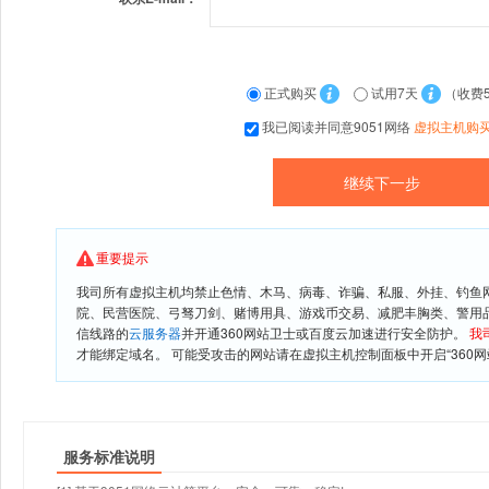
正式购买
试用7天
（收费
我已阅读并同意9051网络
虚拟主机购
重要提示
我司所有虚拟主机均禁止色情、木马、病毒、诈骗、私服、外挂、钓鱼
院、民营医院、弓驽刀剑、赌博用具、游戏币交易、减肥丰胸类、警用
信线路的
云服务器
并开通360网站卫士或百度云加速进行安全防护。
我
才能绑定域名。 可能受攻击的网站请在虚拟主机控制面板中开启“360网
服务标准说明