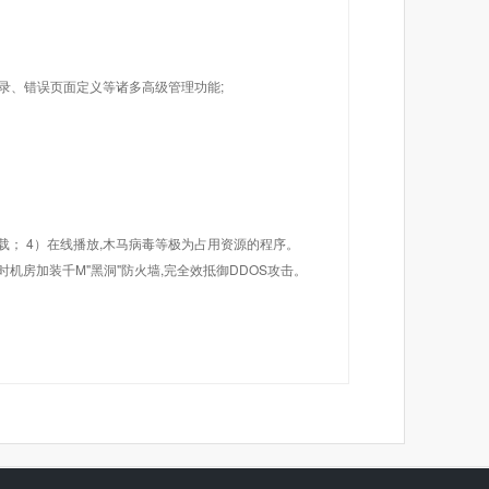
目录、错误页面定义等诸多高级管理功能;
载； 4）在线播放,木马病毒等极为占用资源的程序。
机房加装千M"黑洞"防火墙,完全效抵御DDOS攻击。