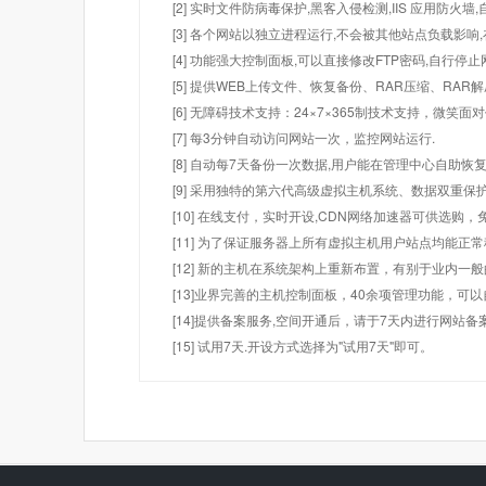
[2] 实时文件防病毒保护,黑客入侵检测,IIS 应用防火
[3] 各个网站以独立进程运行,不会被其他站点负载影响,
[4] 功能强大控制面板,可以直接修改FTP密码,自行停
[5] 提供WEB上传文件、恢复备份、RAR压缩、R
[6] 无障碍技术支持：24×7×365制技术支持，微笑面
[7] 每3分钟自动访问网站一次，监控网站运行.
[8] 自动每7天备份一次数据,用户能在管理中心自助恢复
[9] 采用独特的第六代高级虚拟主机系统、数据双重保
[10] 在线支付，实时开设,CDN网络加速器可供选
[11] 为了保证服务器上所有虚拟主机用户站点均能正
[12] 新的主机在系统架构上重新布置，有别于业内一
[13]业界完善的主机控制面板，40余项管理功能，可
[14]提供备案服务,空间开通后，请于7天内进行网站备
[15] 试用7天.开设方式选择为"试用7天"即可。