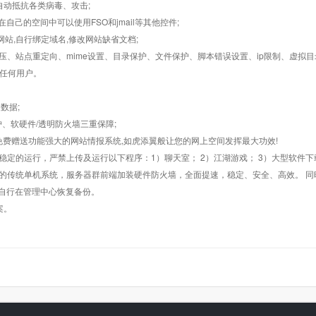
墙,自动抵抗各类病毒、攻击;
在自己的空间中可以使用FSO和jmail等其他控件;
止网站,自行绑定域名,修改网站缺省文档;
AR解压、站点重定向、mime设置、目录保护、文件保护、脚本错误设置、ip限制、虚拟
对任何用户。
数据;
护、软硬件/透明防火墙三重保障;
购，免费赠送功能强大的网站情报系统,如虎添翼般让您的网上空间发挥最大功效!
常稳定的运行，严禁上传及运行以下程序：1）聊天室； 2）江湖游戏； 3）大型软件下
般的传统单机系统，服务器群前端加装硬件防火墙，全面提速，稳定、安全、高效。 同时
以自行在管理中心恢复备份。
案。