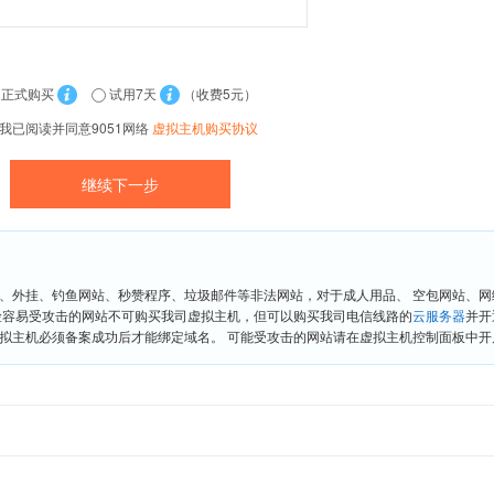
正式购买
试用7天
（收费5元）
我已阅读并同意9051网络
虚拟主机购买协议
、外挂、钓鱼网站、秒赞程序、垃圾邮件等非法网站，对于成人用品、 空包网站、
险容易受攻击的网站不可购买我司虚拟主机，但可以购买我司电信线路的
云服务器
并开
拟主机必须备案成功后才能绑定域名。 可能受攻击的网站请在虚拟主机控制面板中开启“