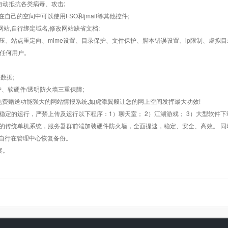
墙,自动抵抗各类病毒、攻击;
在自己的空间中可以使用FSO和jmail等其他控件;
止网站,自行绑定域名,修改网站缺省文档;
AR解压、站点重定向、mime设置、目录保护、文件保护、脚本错误设置、ip限制、虚拟
对任何用户。
数据;
护、软硬件/透明防火墙三重保障;
购，免费赠送功能强大的网站情报系统,如虎添翼般让您的网上空间发挥最大功效!
常稳定的运行，严禁上传及运行以下程序：1）聊天室； 2）江湖游戏； 3）大型软件下
般的传统单机系统，服务器群前端加装硬件防火墙，全面提速，稳定、安全、高效。 同时
以自行在管理中心恢复备份。
案。