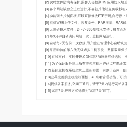
[2] 实时文件防病毒保护,黑客入侵检测,IIS 应用防火
[3] 各个网站以独立进程运行,不会被其他站点负载影响,
[4] 功能强大控制面板,可以直接修改FTP密码,自行停
[5] 提供WEB上传文件、恢复备份、RAR压缩、R
[6] 无障碍技术支持：24×7×365制技术支持，微笑面
[7] 每3分钟自动访问网站一次，监控网站运行.
[8] 自动每7天备份一次数据,用户能在管理中心自助恢复
[9] 采用独特的第六代高级虚拟主机系统、数据双重保
[10] 在线支付，实时开设,CDN网络加速器可供选
[11] 为了保证服务器上所有虚拟主机用户站点均能正
[12] 新的主机在系统架构上重新布置，有别于业内一
[13]业界完善的主机控制面板，40余项管理功能，可
[14]提供备案服务,空间开通后，请于7天内进行网站备
[15] 试用7天.开设方式选择为"试用7天"即可。