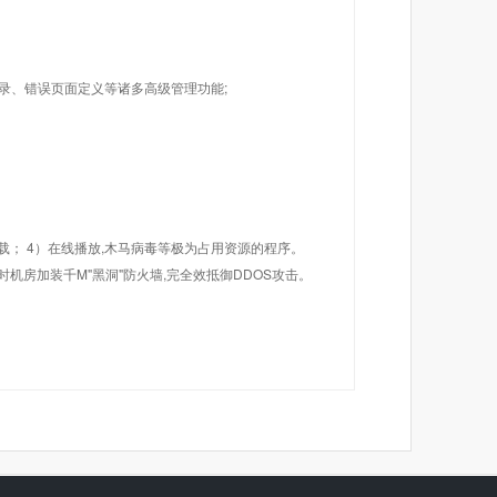
目录、错误页面定义等诸多高级管理功能;
载； 4）在线播放,木马病毒等极为占用资源的程序。
机房加装千M"黑洞"防火墙,完全效抵御DDOS攻击。