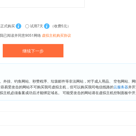
正式购买
试用7天
（收费5元）
我已阅读并同意9051网络
虚拟主机购买协议
、外挂、钓鱼网站、秒赞程序、垃圾邮件等非法网站，对于成人用品、 空包网站、
险容易受攻击的网站不可购买我司虚拟主机，但可以购买我司电信线路的
云服务器
并开
拟主机必须备案成功后才能绑定域名。 可能受攻击的网站请在虚拟主机控制面板中开启“