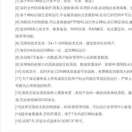
[1] 基于9051网络云计算平台，安全、可靠、稳定!;
[2] 实时文件防病毒保护,黑客入侵检测,IIS 应用防火墙,自动抵抗各类病毒、
[3] 各个网站以独立进程运行,不会被其他站点负载影响,在自己的空间中可以使用
[4] 功能强大控制面板,可以直接修改FTP密码,自行停止网站,自行绑定域名,
[5] 提供WEB上传文件、恢复备份、RAR压缩、RAR解压、站点重定向
级管理功能;
[6] 无障碍技术支持：24×7×365制技术支持，微笑面对任何用户。
[7] 每3分钟自动访问网站一次，监控网站运行.
[8] 自动每7天备份一次数据,用户能在管理中心自助恢复数据;
[9] 采用独特的第六代高级虚拟主机系统、数据双重保护、软硬件/透明防火
[10] 在线支付，实时开设,CDN网络加速器可供选购，免费赠送功能强大
[11] 为了保证服务器上所有虚拟主机用户站点均能正常稳定的运行，严禁上
等极为占用资源的程序。
[12] 新的主机在系统架构上重新布置，有别于业内一般的传统单机系统，
墙,完全效抵御DDOS攻击。
[13]业界完善的主机控制面板，40余项管理功能，可以自行在管理中心恢
[14]提供备案服务,空间开通后，请于7天内进行网站备案。
[15] 试用7天.开设方式选择为"试用7天"即可。