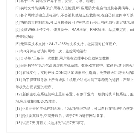
[1] 基于9051网络云计算平台，安全、可靠、稳定!;
[2] 实时文件防病毒保护,黑客入侵检测,IIS 应用防火墙,自动抵抗各类病毒、
[3] 各个网站以独立进程运行,不会被其他站点负载影响,在自己的空间中可以使用
[4] 功能强大控制面板,可以直接修改FTP密码,自行停止网站,自行绑定域名,
[5] 提供WEB上传文件、恢复备份、RAR压缩、RAR解压、站点重定向
级管理功能;
[6] 无障碍技术支持：24×7×365制技术支持，微笑面对任何用户。
[7] 每3分钟自动访问网站一次，监控网站运行.
[8] 自动每7天备份一次数据,用户能在管理中心自助恢复数据;
[9] 采用独特的第六代高级虚拟主机系统、数据双重保护、软硬件/透明防火
[10] 在线支付，实时开设,CDN网络加速器可供选购，免费赠送功能强大
[11] 为了保证服务器上所有虚拟主机用户站点均能正常稳定的运行，严禁上
等极为占用资源的程序。
[12] 新的主机在系统架构上重新布置，有别于业内一般的传统单机系统，
墙,完全效抵御DDOS攻击。
[13]业界完善的主机控制面板，40余项管理功能，可以自行在管理中心恢
[14]提供备案服务,空间开通后，请于7天内进行网站备案。
[15] 试用7天.开设方式选择为"试用7天"即可。