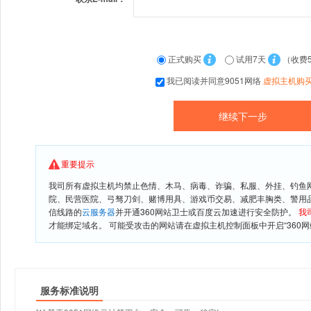
正式购买
试用7天
（收费
我已阅读并同意9051网络
虚拟主机购
重要提示
我司所有虚拟主机均禁止色情、木马、病毒、诈骗、私服、外挂、钓鱼
院、民营医院、弓驽刀剑、赌博用具、游戏币交易、减肥丰胸类、警用
信线路的
云服务器
并开通360网站卫士或百度云加速进行安全防护。
我
才能绑定域名。 可能受攻击的网站请在虚拟主机控制面板中开启“360网
服务标准说明