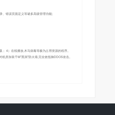
目录、错误页面定义等诸多高级管理功能;
载； 4）在线播放,木马病毒等极为占用资源的程序。
机房加装千M"黑洞"防火墙,完全效抵御DDOS攻击。