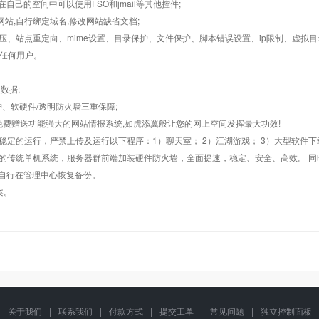
在自己的空间中可以使用FSO和jmail等其他控件;
止网站,自行绑定域名,修改网站缺省文档;
AR解压、站点重定向、mime设置、目录保护、文件保护、脚本错误设置、ip限制、虚拟
对任何用户。
数据;
护、软硬件/透明防火墙三重保障;
购，免费赠送功能强大的网站情报系统,如虎添翼般让您的网上空间发挥最大功效!
常稳定的运行，严禁上传及运行以下程序：1）聊天室； 2）江湖游戏； 3）大型软件下
般的传统单机系统，服务器群前端加装硬件防火墙，全面提速，稳定、安全、高效。 同时
以自行在管理中心恢复备份。
案。
关于我们
|
联系我们
|
付款方式
|
提交工单
|
常见问题
|
独立控制面板