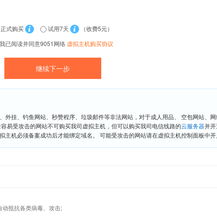
正式购买
试用7天
（收费5元）
我已阅读并同意9051网络
虚拟主机购买协议
、外挂、钓鱼网站、秒赞程序、垃圾邮件等非法网站，对于成人用品、 空包网站、
险容易受攻击的网站不可购买我司虚拟主机，但可以购买我司电信线路的
云服务器
并开
拟主机必须备案成功后才能绑定域名。 可能受攻击的网站请在虚拟主机控制面板中开启“
墙,自动抵抗各类病毒、攻击;