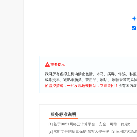
重要提示
我司所有虚拟主机均禁止色情、木马、病毒、诈骗、私服
戏币交易、减肥丰胸类、警用品、刷钻、 刷信誉等高风
的监控措施，一经发现违规网站，立即关闭！
所有国内虚
服务标准说明
[1] 基于9051网络云计算平台，安全、可靠、稳定!;
[2] 实时文件防病毒保护,黑客入侵检测,IIS 应用防火