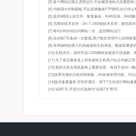
[3] 各个网站以独立进程运行,不会被其他站点负载影响,
[4] 功能强大控制面板,可以直接修改FTP密码,自行停
[5] 提供WEB上传文件、恢复备份、RAR压缩、R
[6] 无障碍技术支持：24×7×365制技术支持，微笑面
[7] 每3分钟自动访问网站一次，监控网站运行.
[8] 自动每7天备份一次数据,用户能在管理中心自助恢复
[9] 采用独特的第六代高级虚拟主机系统、数据双重保
[10] 在线支付，实时开设,CDN网络加速器可供选
[11] 为了保证服务器上所有虚拟主机用户站点均能正
[12] 新的主机在系统架构上重新布置，有别于业内一
[13]业界完善的主机控制面板，40余项管理功能，可
[14]提供备案服务,空间开通后，请于7天内进行网站备
[15] 试用7天.开设方式选择为"试用7天"即可。