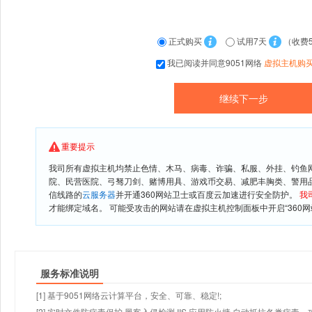
正式购买
试用7天
（收费
我已阅读并同意9051网络
虚拟主机购
重要提示
我司所有虚拟主机均禁止色情、木马、病毒、诈骗、私服、外挂、钓鱼
院、民营医院、弓驽刀剑、赌博用具、游戏币交易、减肥丰胸类、警用
信线路的
云服务器
并开通360网站卫士或百度云加速进行安全防护。
我
才能绑定域名。 可能受攻击的网站请在虚拟主机控制面板中开启“360网
服务标准说明
[1] 基于9051网络云计算平台，安全、可靠、稳定!;
[2] 实时文件防病毒保护,黑客入侵检测,IIS 应用防火墙,自动抵抗各类病毒、