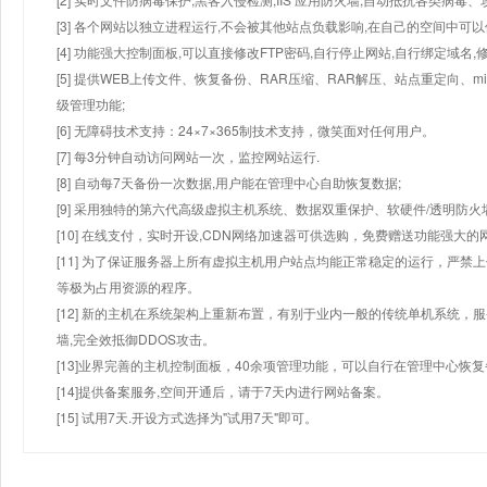
[3] 各个网站以独立进程运行,不会被其他站点负载影响,在自己的空间中可以使用
[4] 功能强大控制面板,可以直接修改FTP密码,自行停止网站,自行绑定域名,
[5] 提供WEB上传文件、恢复备份、RAR压缩、RAR解压、站点重定向
级管理功能;
[6] 无障碍技术支持：24×7×365制技术支持，微笑面对任何用户。
[7] 每3分钟自动访问网站一次，监控网站运行.
[8] 自动每7天备份一次数据,用户能在管理中心自助恢复数据;
[9] 采用独特的第六代高级虚拟主机系统、数据双重保护、软硬件/透明防火
[10] 在线支付，实时开设,CDN网络加速器可供选购，免费赠送功能强大
[11] 为了保证服务器上所有虚拟主机用户站点均能正常稳定的运行，严禁上
等极为占用资源的程序。
[12] 新的主机在系统架构上重新布置，有别于业内一般的传统单机系统，
墙,完全效抵御DDOS攻击。
[13]业界完善的主机控制面板，40余项管理功能，可以自行在管理中心恢
[14]提供备案服务,空间开通后，请于7天内进行网站备案。
[15] 试用7天.开设方式选择为"试用7天"即可。