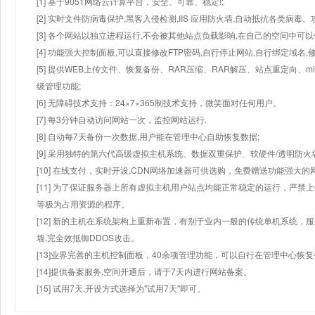
[1] 基于9051网络云计算平台，安全、可靠、稳定!;
[2] 实时文件防病毒保护,黑客入侵检测,IIS 应用防火墙,自动抵抗各类病毒、
[3] 各个网站以独立进程运行,不会被其他站点负载影响,在自己的空间中可以使用
[4] 功能强大控制面板,可以直接修改FTP密码,自行停止网站,自行绑定域名,
[5] 提供WEB上传文件、恢复备份、RAR压缩、RAR解压、站点重定向
级管理功能;
[6] 无障碍技术支持：24×7×365制技术支持，微笑面对任何用户。
[7] 每3分钟自动访问网站一次，监控网站运行.
[8] 自动每7天备份一次数据,用户能在管理中心自助恢复数据;
[9] 采用独特的第六代高级虚拟主机系统、数据双重保护、软硬件/透明防火
[10] 在线支付，实时开设,CDN网络加速器可供选购，免费赠送功能强大
[11] 为了保证服务器上所有虚拟主机用户站点均能正常稳定的运行，严禁上
等极为占用资源的程序。
[12] 新的主机在系统架构上重新布置，有别于业内一般的传统单机系统，
墙,完全效抵御DDOS攻击。
[13]业界完善的主机控制面板，40余项管理功能，可以自行在管理中心恢
[14]提供备案服务,空间开通后，请于7天内进行网站备案。
[15] 试用7天.开设方式选择为"试用7天"即可。