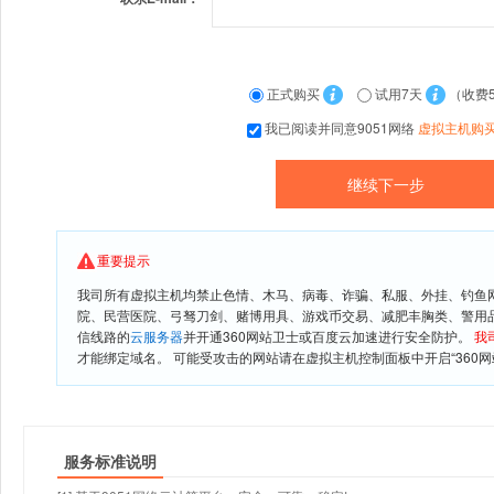
正式购买
试用7天
（收费
我已阅读并同意9051网络
虚拟主机购
重要提示
我司所有虚拟主机均禁止色情、木马、病毒、诈骗、私服、外挂、钓鱼
院、民营医院、弓驽刀剑、赌博用具、游戏币交易、减肥丰胸类、警用
信线路的
云服务器
并开通360网站卫士或百度云加速进行安全防护。
我
才能绑定域名。 可能受攻击的网站请在虚拟主机控制面板中开启“360网
服务标准说明