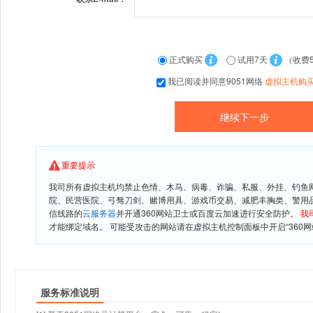
正式购买
试用7天
（收费
我已阅读并同意9051网络
虚拟主机购
重要提示
我司所有虚拟主机均禁止色情、木马、病毒、诈骗、私服、外挂、钓鱼
院、民营医院、弓驽刀剑、赌博用具、游戏币交易、减肥丰胸类、警用
信线路的
云服务器
并开通360网站卫士或百度云加速进行安全防护。
我
才能绑定域名。 可能受攻击的网站请在虚拟主机控制面板中开启“360网
服务标准说明