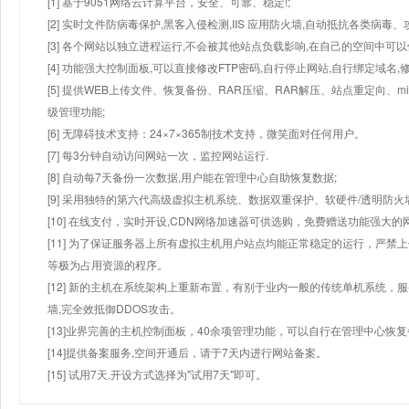
[1] 基于9051网络云计算平台，安全、可靠、稳定!;
[2] 实时文件防病毒保护,黑客入侵检测,IIS 应用防火墙,自动抵抗各类病毒、
[3] 各个网站以独立进程运行,不会被其他站点负载影响,在自己的空间中可以使用
[4] 功能强大控制面板,可以直接修改FTP密码,自行停止网站,自行绑定域名,
[5] 提供WEB上传文件、恢复备份、RAR压缩、RAR解压、站点重定向
级管理功能;
[6] 无障碍技术支持：24×7×365制技术支持，微笑面对任何用户。
[7] 每3分钟自动访问网站一次，监控网站运行.
[8] 自动每7天备份一次数据,用户能在管理中心自助恢复数据;
[9] 采用独特的第六代高级虚拟主机系统、数据双重保护、软硬件/透明防火
[10] 在线支付，实时开设,CDN网络加速器可供选购，免费赠送功能强大
[11] 为了保证服务器上所有虚拟主机用户站点均能正常稳定的运行，严禁上
等极为占用资源的程序。
[12] 新的主机在系统架构上重新布置，有别于业内一般的传统单机系统，
墙,完全效抵御DDOS攻击。
[13]业界完善的主机控制面板，40余项管理功能，可以自行在管理中心恢
[14]提供备案服务,空间开通后，请于7天内进行网站备案。
[15] 试用7天.开设方式选择为"试用7天"即可。