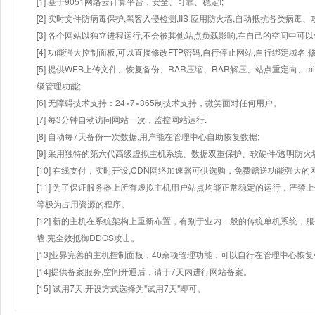
[1] 基于9051网络云计算平台，安全、可靠、稳定!;
[2] 实时文件防病毒保护,黑客入侵检测,IIS 应用防火墙,自动抵抗各类病毒、
[3] 各个网站以独立进程运行,不会被其他站点负载影响,在自己的空间中可以使用
[4] 功能强大控制面板,可以直接修改FTP密码,自行停止网站,自行绑定域名,
[5] 提供WEB上传文件、恢复备份、RAR压缩、RAR解压、站点重定向
级管理功能;
[6] 无障碍技术支持：24×7×365制技术支持，微笑面对任何用户。
[7] 每3分钟自动访问网站一次，监控网站运行.
[8] 自动每7天备份一次数据,用户能在管理中心自助恢复数据;
[9] 采用独特的第六代高级虚拟主机系统、数据双重保护、软硬件/透明防火
[10] 在线支付，实时开设,CDN网络加速器可供选购，免费赠送功能强大
[11] 为了保证服务器上所有虚拟主机用户站点均能正常稳定的运行，严禁上
等极为占用资源的程序。
[12] 新的主机在系统架构上重新布置，有别于业内一般的传统单机系统，
墙,完全效抵御DDOS攻击。
[13]业界完善的主机控制面板，40余项管理功能，可以自行在管理中心恢
[14]提供备案服务,空间开通后，请于7天内进行网站备案。
[15] 试用7天.开设方式选择为"试用7天"即可。