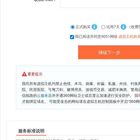
正式购买
试用7天
（收费
我已阅读并同意9051网络
虚拟主机购
重要提示
我司所有虚拟主机均禁止色情、木马、病毒、诈骗、私服、外挂、钓鱼
院、民营医院、弓驽刀剑、赌博用具、游戏币交易、减肥丰胸类、警用
信线路的
云服务器
并开通360网站卫士或百度云加速进行安全防护。
我
才能绑定域名。 可能受攻击的网站请在虚拟主机控制面板中开启“360网
服务标准说明