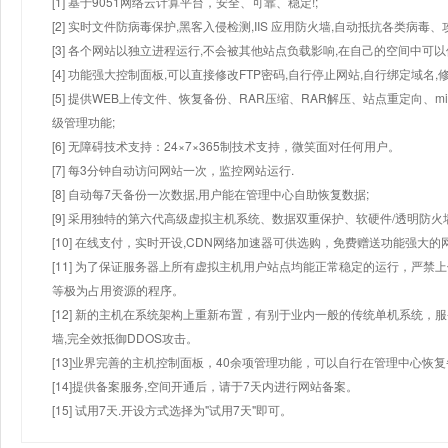
[1] 基于9051网络云计算平台，安全、可靠、稳定!;
[2] 实时文件防病毒保护,黑客入侵检测,IIS 应用防火墙,自动抵抗各类病毒、
[3] 各个网站以独立进程运行,不会被其他站点负载影响,在自己的空间中可以使用
[4] 功能强大控制面板,可以直接修改FTP密码,自行停止网站,自行绑定域名,
[5] 提供WEB上传文件、恢复备份、RAR压缩、RAR解压、站点重定向
级管理功能;
[6] 无障碍技术支持：24×7×365制技术支持，微笑面对任何用户。
[7] 每3分钟自动访问网站一次，监控网站运行.
[8] 自动每7天备份一次数据,用户能在管理中心自助恢复数据;
[9] 采用独特的第六代高级虚拟主机系统、数据双重保护、软硬件/透明防火
[10] 在线支付，实时开设,CDN网络加速器可供选购，免费赠送功能强大
[11] 为了保证服务器上所有虚拟主机用户站点均能正常稳定的运行，严禁上
等极为占用资源的程序。
[12] 新的主机在系统架构上重新布置，有别于业内一般的传统单机系统，
墙,完全效抵御DDOS攻击。
[13]业界完善的主机控制面板，40余项管理功能，可以自行在管理中心恢
[14]提供备案服务,空间开通后，请于7天内进行网站备案。
[15] 试用7天.开设方式选择为"试用7天"即可。