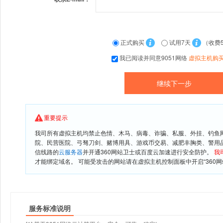
正式购买
试用7天
（收费
我已阅读并同意9051网络
虚拟主机购
重要提示
我司所有虚拟主机均禁止色情、木马、病毒、诈骗、私服、外挂、钓鱼
院、民营医院、弓驽刀剑、赌博用具、游戏币交易、减肥丰胸类、警用
信线路的
云服务器
并开通360网站卫士或百度云加速进行安全防护。
我
才能绑定域名。 可能受攻击的网站请在虚拟主机控制面板中开启“360网
服务标准说明