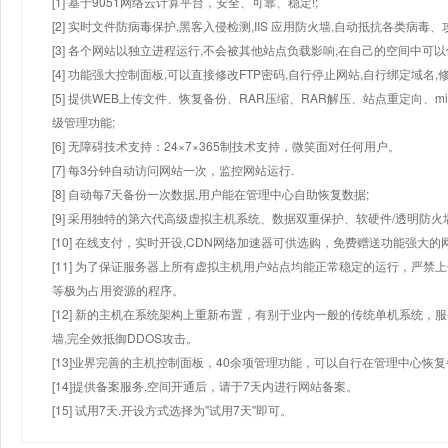
[1] 基于9051网络云计算平台，安全、可靠、稳定!;
[2] 实时文件防病毒保护,黑客入侵检测,IIS 应用防火墙,自动抵抗各类病毒、
[3] 各个网站以独立进程运行,不会被其他站点负载影响,在自己的空间中可以使用
[4] 功能强大控制面板,可以直接修改FTP密码,自行停止网站,自行绑定域名,
[5] 提供WEB上传文件、恢复备份、RAR压缩、RAR解压、站点重定向
级管理功能;
[6] 无障碍技术支持：24×7×365制技术支持，微笑面对任何用户。
[7] 每3分钟自动访问网站一次，监控网站运行.
[8] 自动每7天备份一次数据,用户能在管理中心自助恢复数据;
[9] 采用独特的第六代高级虚拟主机系统、数据双重保护、软硬件/透明防火
[10] 在线支付，实时开设,CDN网络加速器可供选购，免费赠送功能强大
[11] 为了保证服务器上所有虚拟主机用户站点均能正常稳定的运行，严禁上
等极为占用资源的程序。
[12] 新的主机在系统架构上重新布置，有别于业内一般的传统单机系统，
墙,完全效抵御DDOS攻击。
[13]业界完善的主机控制面板，40余项管理功能，可以自行在管理中心恢
[14]提供备案服务,空间开通后，请于7天内进行网站备案。
[15] 试用7天.开设方式选择为"试用7天"即可。