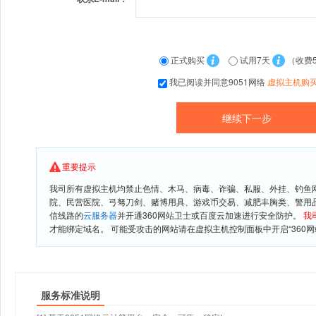
正式购买
试用7天
（收费
我已阅读并同意9051网络
虚拟主机购
重要提示
我司所有虚拟主机均禁止色情、木马、病毒、诈骗、私服、外挂、钓鱼
院、民营医院、弓驽刀剑、赌博用具、游戏币交易、减肥丰胸类、警用
信线路的
云服务器
并开通360网站卫士或百度云加速进行安全防护。
我
才能绑定域名。 可能受攻击的网站请在虚拟主机控制面板中开启“360网
服务标准说明