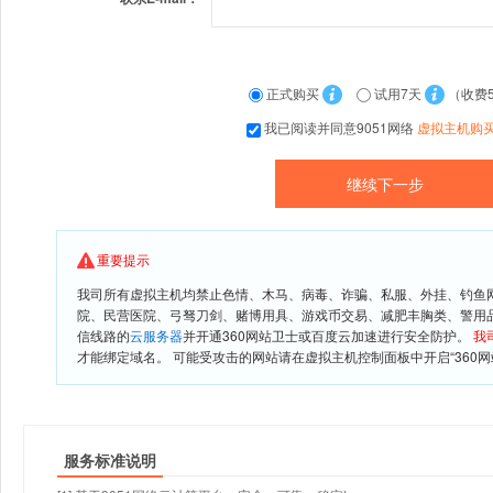
正式购买
试用7天
（收费
我已阅读并同意9051网络
虚拟主机购
重要提示
我司所有虚拟主机均禁止色情、木马、病毒、诈骗、私服、外挂、钓鱼
院、民营医院、弓驽刀剑、赌博用具、游戏币交易、减肥丰胸类、警用
信线路的
云服务器
并开通360网站卫士或百度云加速进行安全防护。
我
才能绑定域名。 可能受攻击的网站请在虚拟主机控制面板中开启“360网
服务标准说明