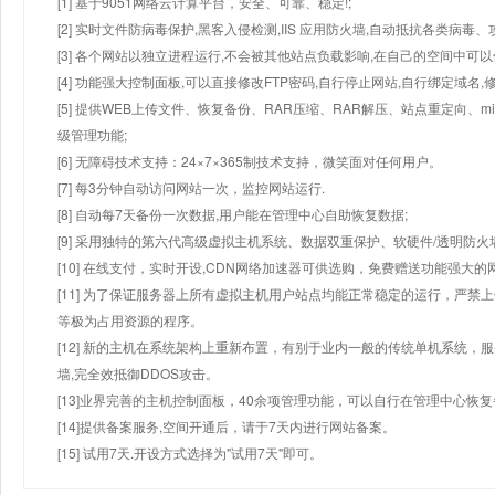
[1] 基于9051网络云计算平台，安全、可靠、稳定!;
[2] 实时文件防病毒保护,黑客入侵检测,IIS 应用防火墙,自动抵抗各类病毒、
[3] 各个网站以独立进程运行,不会被其他站点负载影响,在自己的空间中可以使用
[4] 功能强大控制面板,可以直接修改FTP密码,自行停止网站,自行绑定域名,
[5] 提供WEB上传文件、恢复备份、RAR压缩、RAR解压、站点重定向
级管理功能;
[6] 无障碍技术支持：24×7×365制技术支持，微笑面对任何用户。
[7] 每3分钟自动访问网站一次，监控网站运行.
[8] 自动每7天备份一次数据,用户能在管理中心自助恢复数据;
[9] 采用独特的第六代高级虚拟主机系统、数据双重保护、软硬件/透明防火
[10] 在线支付，实时开设,CDN网络加速器可供选购，免费赠送功能强大
[11] 为了保证服务器上所有虚拟主机用户站点均能正常稳定的运行，严禁上
等极为占用资源的程序。
[12] 新的主机在系统架构上重新布置，有别于业内一般的传统单机系统，
墙,完全效抵御DDOS攻击。
[13]业界完善的主机控制面板，40余项管理功能，可以自行在管理中心恢
[14]提供备案服务,空间开通后，请于7天内进行网站备案。
[15] 试用7天.开设方式选择为"试用7天"即可。