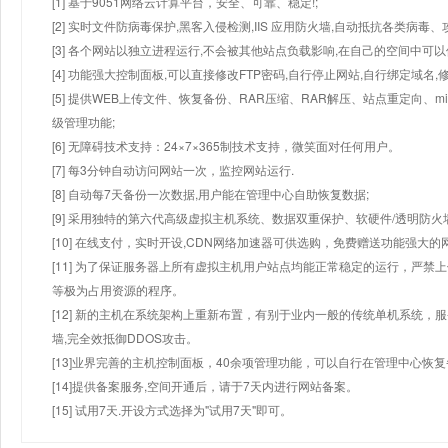
[1] 基于9051网络云计算平台，安全、可靠、稳定!;
[2] 实时文件防病毒保护,黑客入侵检测,IIS 应用防火墙,自动抵抗各类病毒、
[3] 各个网站以独立进程运行,不会被其他站点负载影响,在自己的空间中可以使用
[4] 功能强大控制面板,可以直接修改FTP密码,自行停止网站,自行绑定域名,
[5] 提供WEB上传文件、恢复备份、RAR压缩、RAR解压、站点重定向
级管理功能;
[6] 无障碍技术支持：24×7×365制技术支持，微笑面对任何用户。
[7] 每3分钟自动访问网站一次，监控网站运行.
[8] 自动每7天备份一次数据,用户能在管理中心自助恢复数据;
[9] 采用独特的第六代高级虚拟主机系统、数据双重保护、软硬件/透明防火
[10] 在线支付，实时开设,CDN网络加速器可供选购，免费赠送功能强大
[11] 为了保证服务器上所有虚拟主机用户站点均能正常稳定的运行，严禁上
等极为占用资源的程序。
[12] 新的主机在系统架构上重新布置，有别于业内一般的传统单机系统，
墙,完全效抵御DDOS攻击。
[13]业界完善的主机控制面板，40余项管理功能，可以自行在管理中心恢
[14]提供备案服务,空间开通后，请于7天内进行网站备案。
[15] 试用7天.开设方式选择为"试用7天"即可。