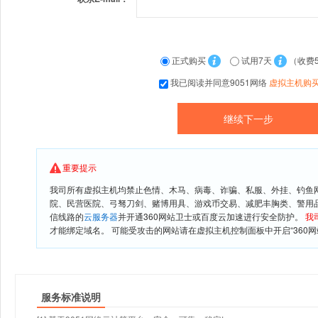
正式购买
试用7天
（收费
我已阅读并同意9051网络
虚拟主机购
重要提示
我司所有虚拟主机均禁止色情、木马、病毒、诈骗、私服、外挂、钓鱼
院、民营医院、弓驽刀剑、赌博用具、游戏币交易、减肥丰胸类、警用
信线路的
云服务器
并开通360网站卫士或百度云加速进行安全防护。
我
才能绑定域名。 可能受攻击的网站请在虚拟主机控制面板中开启“360网
服务标准说明