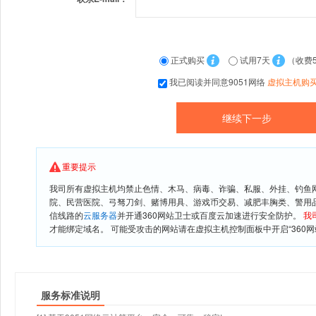
正式购买
试用7天
（收费
我已阅读并同意9051网络
虚拟主机购
重要提示
我司所有虚拟主机均禁止色情、木马、病毒、诈骗、私服、外挂、钓鱼
院、民营医院、弓驽刀剑、赌博用具、游戏币交易、减肥丰胸类、警用
信线路的
云服务器
并开通360网站卫士或百度云加速进行安全防护。
我
才能绑定域名。 可能受攻击的网站请在虚拟主机控制面板中开启“360网
服务标准说明