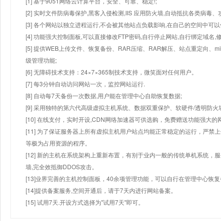
[1] 基于9051网络云计算平台，安全、可靠、稳定!;
[2] 实时文件防病毒保护,黑客入侵检测,IIS 应用防火墙,自动抵抗各类病毒、
[3] 各个网站以独立进程运行,不会被其他站点负载影响,在自己的空间中可以使用
[4] 功能强大控制面板,可以直接修改FTP密码,自行停止网站,自行绑定域名,
[5] 提供WEB上传文件、恢复备份、RAR压缩、RAR解压、站点重定向
级管理功能;
[6] 无障碍技术支持：24×7×365制技术支持，微笑面对任何用户。
[7] 每3分钟自动访问网站一次，监控网站运行.
[8] 自动每7天备份一次数据,用户能在管理中心自助恢复数据;
[9] 采用独特的第六代高级虚拟主机系统、数据双重保护、软硬件/透明防火
[10] 在线支付，实时开设,CDN网络加速器可供选购，免费赠送功能强大
[11] 为了保证服务器上所有虚拟主机用户站点均能正常稳定的运行，严禁上
等极为占用资源的程序。
[12] 新的主机在系统架构上重新布置，有别于业内一般的传统单机系统，
墙,完全效抵御DDOS攻击。
[13]业界完善的主机控制面板，40余项管理功能，可以自行在管理中心恢
[14]提供备案服务,空间开通后，请于7天内进行网站备案。
[15] 试用7天.开设方式选择为"试用7天"即可。