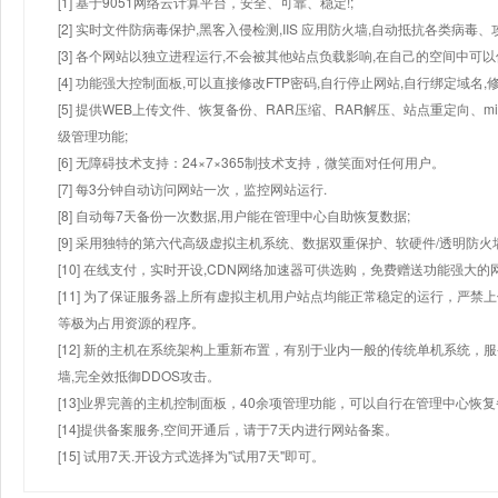
[1] 基于9051网络云计算平台，安全、可靠、稳定!;
[2] 实时文件防病毒保护,黑客入侵检测,IIS 应用防火墙,自动抵抗各类病毒、
[3] 各个网站以独立进程运行,不会被其他站点负载影响,在自己的空间中可以使用
[4] 功能强大控制面板,可以直接修改FTP密码,自行停止网站,自行绑定域名,
[5] 提供WEB上传文件、恢复备份、RAR压缩、RAR解压、站点重定向
级管理功能;
[6] 无障碍技术支持：24×7×365制技术支持，微笑面对任何用户。
[7] 每3分钟自动访问网站一次，监控网站运行.
[8] 自动每7天备份一次数据,用户能在管理中心自助恢复数据;
[9] 采用独特的第六代高级虚拟主机系统、数据双重保护、软硬件/透明防火
[10] 在线支付，实时开设,CDN网络加速器可供选购，免费赠送功能强大
[11] 为了保证服务器上所有虚拟主机用户站点均能正常稳定的运行，严禁上
等极为占用资源的程序。
[12] 新的主机在系统架构上重新布置，有别于业内一般的传统单机系统，
墙,完全效抵御DDOS攻击。
[13]业界完善的主机控制面板，40余项管理功能，可以自行在管理中心恢
[14]提供备案服务,空间开通后，请于7天内进行网站备案。
[15] 试用7天.开设方式选择为"试用7天"即可。