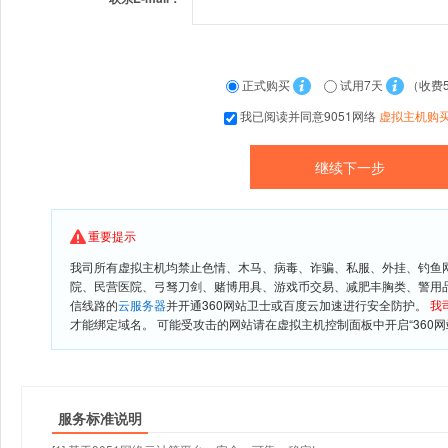
正式购买
试用7天
（收费
我已阅读并同意9051网络
虚拟主机购
重要提示
我司所有虚拟主机均禁止色情、木马、病毒、诈骗、私服、外挂、钓鱼
院、民营医院、弓驽刀剑、赌博用具、游戏币交易、减肥丰胸类、警用
信线路的
云服务器
并开通360网站卫士或百度云加速进行安全防护。
我
才能绑定域名。 可能受攻击的网站请在虚拟主机控制面板中开启“360网
服务标准说明