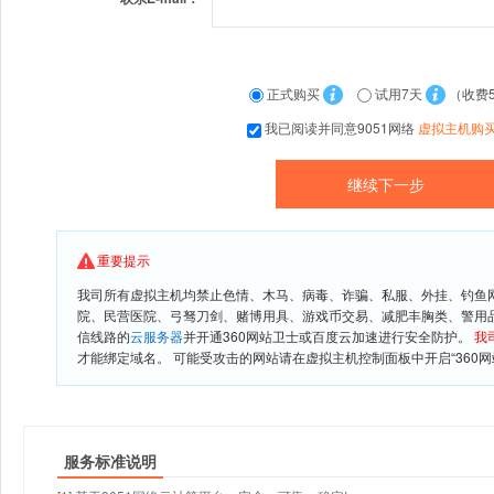
正式购买
试用7天
（收费
我已阅读并同意9051网络
虚拟主机购
重要提示
我司所有虚拟主机均禁止色情、木马、病毒、诈骗、私服、外挂、钓鱼
院、民营医院、弓驽刀剑、赌博用具、游戏币交易、减肥丰胸类、警用
信线路的
云服务器
并开通360网站卫士或百度云加速进行安全防护。
我
才能绑定域名。 可能受攻击的网站请在虚拟主机控制面板中开启“360网
服务标准说明