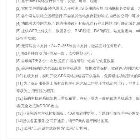
[1] 基于9051网络云计算平台，安全、可靠、稳定!;
[2] 实时文件防病毒保护,黑客入侵检测,IIS 应用防火墙,自动抵抗各类病毒、
[3] 各个网站以独立进程运行,不会被其他站点负载影响,在自己的空间中可以使用
[4] 功能强大控制面板,可以直接修改FTP密码,自行停止网站,自行绑定域名,
[5] 提供WEB上传文件、恢复备份、RAR压缩、RAR解压、站点重定向
级管理功能;
[6] 无障碍技术支持：24×7×365制技术支持，微笑面对任何用户。
[7] 每3分钟自动访问网站一次，监控网站运行.
[8] 自动每7天备份一次数据,用户能在管理中心自助恢复数据;
[9] 采用独特的第六代高级虚拟主机系统、数据双重保护、软硬件/透明防火
[10] 在线支付，实时开设,CDN网络加速器可供选购，免费赠送功能强大
[11] 为了保证服务器上所有虚拟主机用户站点均能正常稳定的运行，严禁上
等极为占用资源的程序。
[12] 新的主机在系统架构上重新布置，有别于业内一般的传统单机系统，
墙,完全效抵御DDOS攻击。
[13]业界完善的主机控制面板，40余项管理功能，可以自行在管理中心恢
[14]提供备案服务,空间开通后，请于7天内进行网站备案。
[15] 试用7天.开设方式选择为"试用7天"即可。