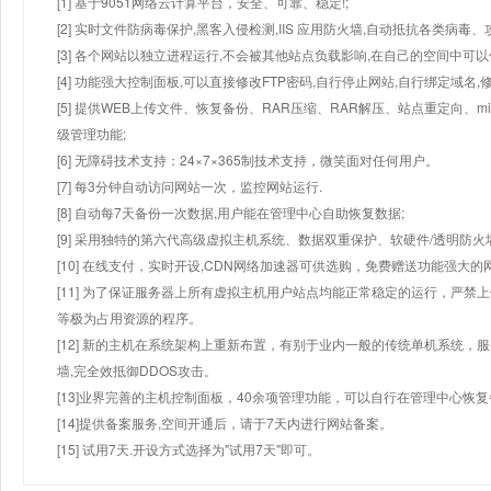
[1] 基于9051网络云计算平台，安全、可靠、稳定!;
[2] 实时文件防病毒保护,黑客入侵检测,IIS 应用防火墙,自动抵抗各类病毒、
[3] 各个网站以独立进程运行,不会被其他站点负载影响,在自己的空间中可以使用
[4] 功能强大控制面板,可以直接修改FTP密码,自行停止网站,自行绑定域名,
[5] 提供WEB上传文件、恢复备份、RAR压缩、RAR解压、站点重定向
级管理功能;
[6] 无障碍技术支持：24×7×365制技术支持，微笑面对任何用户。
[7] 每3分钟自动访问网站一次，监控网站运行.
[8] 自动每7天备份一次数据,用户能在管理中心自助恢复数据;
[9] 采用独特的第六代高级虚拟主机系统、数据双重保护、软硬件/透明防火
[10] 在线支付，实时开设,CDN网络加速器可供选购，免费赠送功能强大
[11] 为了保证服务器上所有虚拟主机用户站点均能正常稳定的运行，严禁上
等极为占用资源的程序。
[12] 新的主机在系统架构上重新布置，有别于业内一般的传统单机系统，
墙,完全效抵御DDOS攻击。
[13]业界完善的主机控制面板，40余项管理功能，可以自行在管理中心恢
[14]提供备案服务,空间开通后，请于7天内进行网站备案。
[15] 试用7天.开设方式选择为"试用7天"即可。