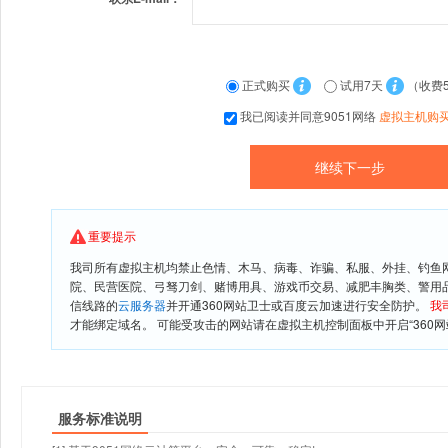
正式购买
试用7天
（收费
我已阅读并同意9051网络
虚拟主机购
重要提示
我司所有虚拟主机均禁止色情、木马、病毒、诈骗、私服、外挂、钓鱼
院、民营医院、弓驽刀剑、赌博用具、游戏币交易、减肥丰胸类、警用
信线路的
云服务器
并开通360网站卫士或百度云加速进行安全防护。
我
才能绑定域名。 可能受攻击的网站请在虚拟主机控制面板中开启“360网
服务标准说明