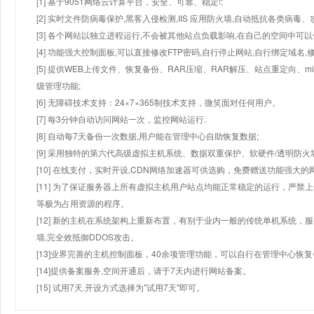
[1] 基于9051网络云计算平台，安全、可靠、稳定!;
[2] 实时文件防病毒保护,黑客入侵检测,IIS 应用防火墙,自动抵抗各类病毒、
[3] 各个网站以独立进程运行,不会被其他站点负载影响,在自己的空间中可以使用
[4] 功能强大控制面板,可以直接修改FTP密码,自行停止网站,自行绑定域名,
[5] 提供WEB上传文件、恢复备份、RAR压缩、RAR解压、站点重定向
级管理功能;
[6] 无障碍技术支持：24×7×365制技术支持，微笑面对任何用户。
[7] 每3分钟自动访问网站一次，监控网站运行.
[8] 自动每7天备份一次数据,用户能在管理中心自助恢复数据;
[9] 采用独特的第六代高级虚拟主机系统、数据双重保护、软硬件/透明防火
[10] 在线支付，实时开设,CDN网络加速器可供选购，免费赠送功能强大
[11] 为了保证服务器上所有虚拟主机用户站点均能正常稳定的运行，严禁上
等极为占用资源的程序。
[12] 新的主机在系统架构上重新布置，有别于业内一般的传统单机系统，
墙,完全效抵御DDOS攻击。
[13]业界完善的主机控制面板，40余项管理功能，可以自行在管理中心恢
[14]提供备案服务,空间开通后，请于7天内进行网站备案。
[15] 试用7天.开设方式选择为"试用7天"即可。