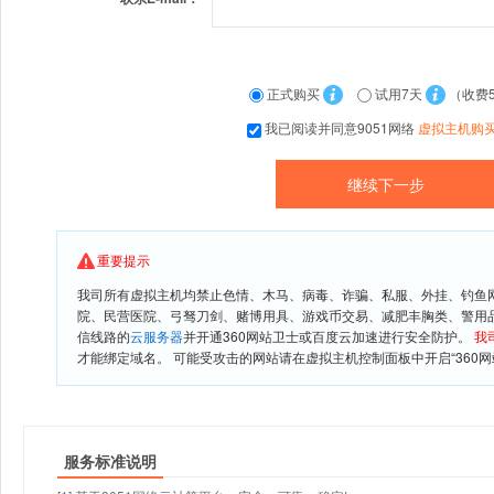
正式购买
试用7天
（收费
我已阅读并同意9051网络
虚拟主机购
重要提示
我司所有虚拟主机均禁止色情、木马、病毒、诈骗、私服、外挂、钓鱼
院、民营医院、弓驽刀剑、赌博用具、游戏币交易、减肥丰胸类、警用
信线路的
云服务器
并开通360网站卫士或百度云加速进行安全防护。
我
才能绑定域名。 可能受攻击的网站请在虚拟主机控制面板中开启“360网
服务标准说明