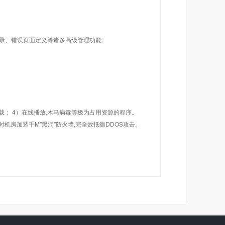
目录、错误页面定义等诸多高级管理功能;
载； 4）在线播放,木马病毒等极为占用资源的程序。
机房加装千M"黑洞"防火墙,完全效抵御DDOS攻击。