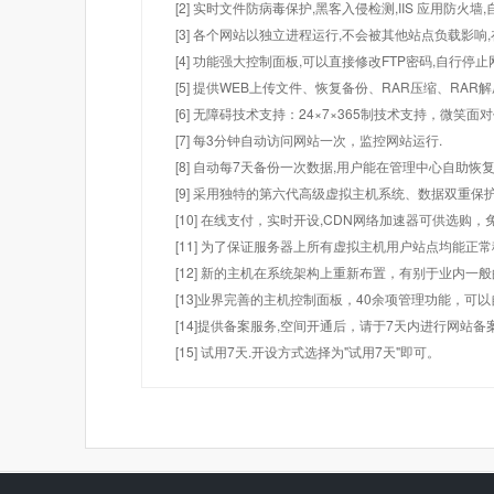
[2] 实时文件防病毒保护,黑客入侵检测,IIS 应用防火
[3] 各个网站以独立进程运行,不会被其他站点负载影响,
[4] 功能强大控制面板,可以直接修改FTP密码,自行停
[5] 提供WEB上传文件、恢复备份、RAR压缩、R
[6] 无障碍技术支持：24×7×365制技术支持，微笑面
[7] 每3分钟自动访问网站一次，监控网站运行.
[8] 自动每7天备份一次数据,用户能在管理中心自助恢复
[9] 采用独特的第六代高级虚拟主机系统、数据双重保
[10] 在线支付，实时开设,CDN网络加速器可供选
[11] 为了保证服务器上所有虚拟主机用户站点均能正
[12] 新的主机在系统架构上重新布置，有别于业内一
[13]业界完善的主机控制面板，40余项管理功能，可
[14]提供备案服务,空间开通后，请于7天内进行网站备
[15] 试用7天.开设方式选择为"试用7天"即可。