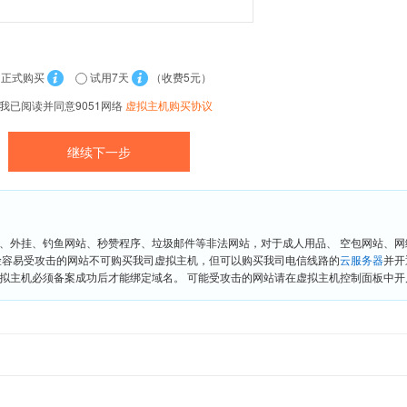
正式购买
试用7天
（收费5元）
我已阅读并同意9051网络
虚拟主机购买协议
、外挂、钓鱼网站、秒赞程序、垃圾邮件等非法网站，对于成人用品、 空包网站、
险容易受攻击的网站不可购买我司虚拟主机，但可以购买我司电信线路的
云服务器
并开
拟主机必须备案成功后才能绑定域名。 可能受攻击的网站请在虚拟主机控制面板中开启“