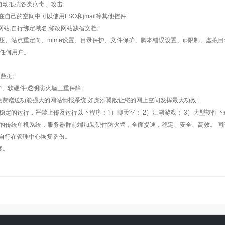
墙,自动抵抗各类病毒、攻击;
在自己的空间中可以使用FSO和jmail等其他控件;
止网站,自行绑定域名,修改网站缺省文档;
AR解压、站点重定向、mime设置、目录保护、文件保护、脚本错误设置、ip限制、虚拟
对任何用户。
数据;
护、软硬件/透明防火墙三重保障;
购，免费赠送功能强大的网站情报系统,如虎添翼般让您的网上空间发挥最大功效!
常稳定的运行，严禁上传及运行以下程序：1）聊天室； 2）江湖游戏； 3）大型软件下
般的传统单机系统，服务器群前端加装硬件防火墙，全面提速，稳定、安全、高效。 同时
以自行在管理中心恢复备份。
案。