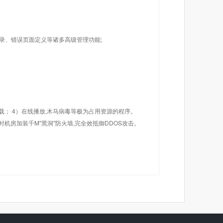
目录、错误页面定义等诸多高级管理功能;
载； 4）在线播放,木马病毒等极为占用资源的程序。
机房加装千M"黑洞"防火墙,完全效抵御DDOS攻击。