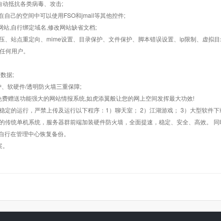
墙,自动抵抗各类病毒、攻击;
在自己的空间中可以使用FSO和jmail等其他控件;
止网站,自行绑定域名,修改网站缺省文档;
AR解压、站点重定向、mime设置、目录保护、文件保护、脚本错误设置、ip限制、虚拟
对任何用户。
数据;
护、软硬件/透明防火墙三重保障;
购，免费赠送功能强大的网站情报系统,如虎添翼般让您的网上空间发挥最大功效!
常稳定的运行，严禁上传及运行以下程序：1）聊天室； 2）江湖游戏； 3）大型软件下
般的传统单机系统，服务器群前端加装硬件防火墙，全面提速，稳定、安全、高效。 同时
以自行在管理中心恢复备份。
案。