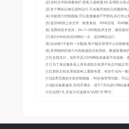
[2] 实时文件防病毒保护,黑客入侵检测,IIS 应用防火
[3] 各个网站以独立进程运行,不会被其他站点负载影响,
[4] 功能强大控制面板,可以直接修改FTP密码,自行停
[5] 提供WEB上传文件、恢复备份、RAR压缩、R
[6] 无障碍技术支持：24×7×365制技术支持，微笑面
[7] 每3分钟自动访问网站一次，监控网站运行.
[8] 自动每7天备份一次数据,用户能在管理中心自助恢复
[9] 采用独特的第六代高级虚拟主机系统、数据双重保
[10] 在线支付，实时开设,CDN网络加速器可供选
[11] 为了保证服务器上所有虚拟主机用户站点均能正
[12] 新的主机在系统架构上重新布置，有别于业内一
[13]业界完善的主机控制面板，40余项管理功能，可
[14]提供备案服务,空间开通后，请于7天内进行网站备
[15] 试用7天.开设方式选择为"试用7天"即可。