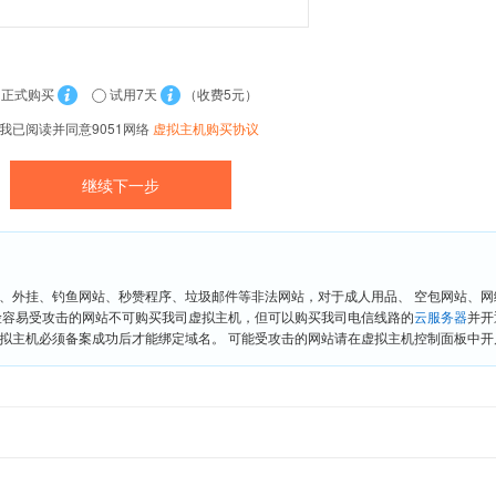
正式购买
试用7天
（收费5元）
我已阅读并同意9051网络
虚拟主机购买协议
、外挂、钓鱼网站、秒赞程序、垃圾邮件等非法网站，对于成人用品、 空包网站、
险容易受攻击的网站不可购买我司虚拟主机，但可以购买我司电信线路的
云服务器
并开
拟主机必须备案成功后才能绑定域名。 可能受攻击的网站请在虚拟主机控制面板中开启“