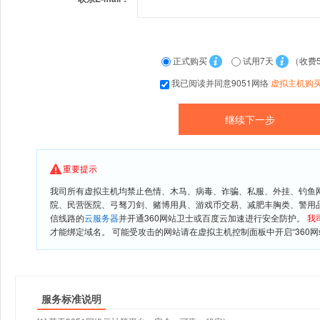
正式购买
试用7天
（收费
我已阅读并同意9051网络
虚拟主机购
重要提示
我司所有虚拟主机均禁止色情、木马、病毒、诈骗、私服、外挂、钓鱼
院、民营医院、弓驽刀剑、赌博用具、游戏币交易、减肥丰胸类、警用
信线路的
云服务器
并开通360网站卫士或百度云加速进行安全防护。
我
才能绑定域名。 可能受攻击的网站请在虚拟主机控制面板中开启“360网
服务标准说明