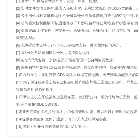
[1] 基于9051网络云计算平台，安全、可靠、稳定!;
[2] 实时文件防病毒保护,黑客入侵检测,IIS 应用防火墙,自动抵抗各类病毒、
[3] 各个网站以独立进程运行,不会被其他站点负载影响,在自己的空间中可以使用
[4] 功能强大控制面板,可以直接修改FTP密码,自行停止网站,自行绑定域名,
[5] 提供WEB上传文件、恢复备份、RAR压缩、RAR解压、站点重定向
级管理功能;
[6] 无障碍技术支持：24×7×365制技术支持，微笑面对任何用户。
[7] 每3分钟自动访问网站一次，监控网站运行.
[8] 自动每7天备份一次数据,用户能在管理中心自助恢复数据;
[9] 采用独特的第六代高级虚拟主机系统、数据双重保护、软硬件/透明防火
[10] 在线支付，实时开设,CDN网络加速器可供选购，免费赠送功能强大
[11] 为了保证服务器上所有虚拟主机用户站点均能正常稳定的运行，严禁上
等极为占用资源的程序。
[12] 新的主机在系统架构上重新布置，有别于业内一般的传统单机系统，
墙,完全效抵御DDOS攻击。
[13]业界完善的主机控制面板，40余项管理功能，可以自行在管理中心恢
[14]提供备案服务,空间开通后，请于7天内进行网站备案。
[15] 试用7天.开设方式选择为"试用7天"即可。