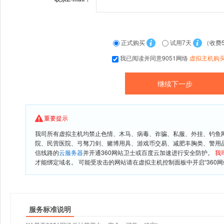
正式购买
试用7天
（收费
我已阅读并同意9051网络
虚拟主机购
重要提示
我司所有虚拟主机均禁止色情、木马、病毒、诈骗、私服、外挂、钓鱼
院、民营医院、弓驽刀剑、赌博用具、游戏币交易、减肥丰胸类、警用
信线路的
云服务器
并开通360网站卫士或百度云加速进行安全防护。
我
才能绑定域名。 可能受攻击的网站请在虚拟主机控制面板中开启“360网
服务标准说明