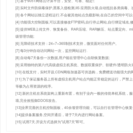
[1] 基于9051网络云计算平台，安全、可靠、稳定!;
[2] 实时文件防病毒保护,黑客入侵检测,IIS 应用防火墙,自动抵抗各类病毒、
[3] 各个网站以独立进程运行,不会被其他站点负载影响,在自己的空间中可以使用
[4] 功能强大控制面板,可以直接修改FTP密码,自行停止网站,自行绑定域名,
[5] 提供WEB上传文件、恢复备份、RAR压缩、RAR解压、站点重定向
级管理功能;
[6] 无障碍技术支持：24×7×365制技术支持，微笑面对任何用户。
[7] 每3分钟自动访问网站一次，监控网站运行.
[8] 自动每7天备份一次数据,用户能在管理中心自助恢复数据;
[9] 采用独特的第六代高级虚拟主机系统、数据双重保护、软硬件/透明防火
[10] 在线支付，实时开设,CDN网络加速器可供选购，免费赠送功能强大
[11] 为了保证服务器上所有虚拟主机用户站点均能正常稳定的运行，严禁上
等极为占用资源的程序。
[12] 新的主机在系统架构上重新布置，有别于业内一般的传统单机系统，
墙,完全效抵御DDOS攻击。
[13]业界完善的主机控制面板，40余项管理功能，可以自行在管理中心恢
[14]提供备案服务,空间开通后，请于7天内进行网站备案。
[15] 试用7天.开设方式选择为"试用7天"即可。