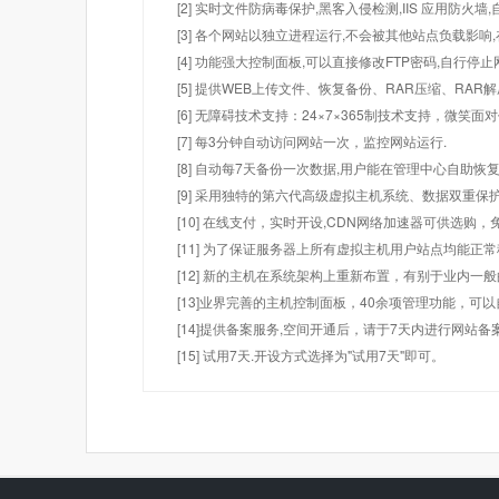
[2] 实时文件防病毒保护,黑客入侵检测,IIS 应用防火
[3] 各个网站以独立进程运行,不会被其他站点负载影响,
[4] 功能强大控制面板,可以直接修改FTP密码,自行停
[5] 提供WEB上传文件、恢复备份、RAR压缩、R
[6] 无障碍技术支持：24×7×365制技术支持，微笑面
[7] 每3分钟自动访问网站一次，监控网站运行.
[8] 自动每7天备份一次数据,用户能在管理中心自助恢复
[9] 采用独特的第六代高级虚拟主机系统、数据双重保
[10] 在线支付，实时开设,CDN网络加速器可供选
[11] 为了保证服务器上所有虚拟主机用户站点均能正
[12] 新的主机在系统架构上重新布置，有别于业内一
[13]业界完善的主机控制面板，40余项管理功能，可
[14]提供备案服务,空间开通后，请于7天内进行网站备
[15] 试用7天.开设方式选择为"试用7天"即可。