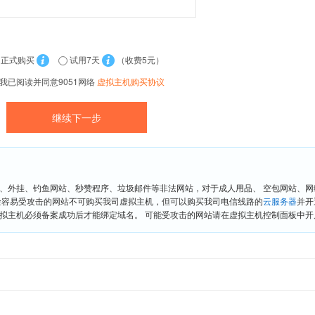
正式购买
试用7天
（收费5元）
我已阅读并同意9051网络
虚拟主机购买协议
、外挂、钓鱼网站、秒赞程序、垃圾邮件等非法网站，对于成人用品、 空包网站、
险容易受攻击的网站不可购买我司虚拟主机，但可以购买我司电信线路的
云服务器
并开
拟主机必须备案成功后才能绑定域名。 可能受攻击的网站请在虚拟主机控制面板中开启“