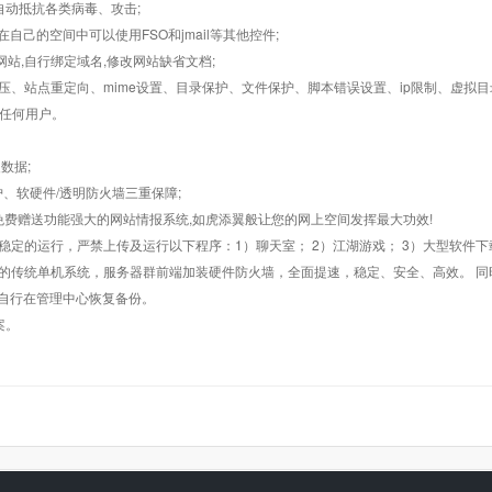
墙,自动抵抗各类病毒、攻击;
在自己的空间中可以使用FSO和jmail等其他控件;
止网站,自行绑定域名,修改网站缺省文档;
AR解压、站点重定向、mime设置、目录保护、文件保护、脚本错误设置、ip限制、虚拟
对任何用户。
数据;
护、软硬件/透明防火墙三重保障;
购，免费赠送功能强大的网站情报系统,如虎添翼般让您的网上空间发挥最大功效!
常稳定的运行，严禁上传及运行以下程序：1）聊天室； 2）江湖游戏； 3）大型软件下
般的传统单机系统，服务器群前端加装硬件防火墙，全面提速，稳定、安全、高效。 同时
以自行在管理中心恢复备份。
案。