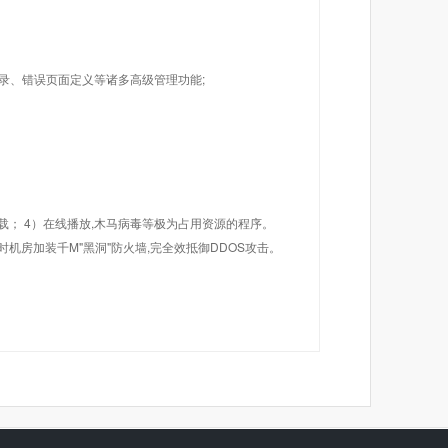
目录、错误页面定义等诸多高级管理功能;
载； 4）在线播放,木马病毒等极为占用资源的程序。
机房加装千M"黑洞"防火墙,完全效抵御DDOS攻击。