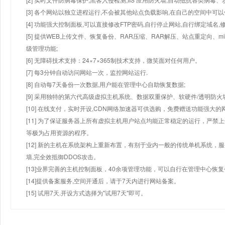
[3] 各个网站以独立进程运行,不会被其他站点负载影响,在自己的空间中可以使用
[4] 功能强大控制面板,可以直接修改FTP密码,自行停止网站,自行绑定域名,
[5] 提供WEB上传文件、恢复备份、RAR压缩、RAR解压、站点重定向
级管理功能;
[6] 无障碍技术支持：24×7×365制技术支持，微笑面对任何用户。
[7] 每3分钟自动访问网站一次，监控网站运行.
[8] 自动每7天备份一次数据,用户能在管理中心自助恢复数据;
[9] 采用独特的第六代高级虚拟主机系统、数据双重保护、软硬件/透明防火
[10] 在线支付，实时开设,CDN网络加速器可供选购，免费赠送功能强大
[11] 为了保证服务器上所有虚拟主机用户站点均能正常稳定的运行，严禁上
等极为占用资源的程序。
[12] 新的主机在系统架构上重新布置，有别于业内一般的传统单机系统，
墙,完全效抵御DDOS攻击。
[13]业界完善的主机控制面板，40余项管理功能，可以自行在管理中心恢
[14]提供备案服务,空间开通后，请于7天内进行网站备案。
[15] 试用7天.开设方式选择为"试用7天"即可。