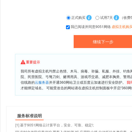
正式购买
试用7天
（收费
我已阅读并同意9051网络
虚拟主机购
重要提示
我司所有虚拟主机均禁止色情、木马、病毒、诈骗、私服、外挂、钓鱼
院、民营医院、弓驽刀剑、赌博用具、游戏币交易、减肥丰胸类、警用
信线路的
云服务器
并开通360网站卫士或百度云加速进行安全防护。
我
才能绑定域名。 可能受攻击的网站请在虚拟主机控制面板中开启“360网
服务标准说明
[1] 基于9051网络云计算平台，安全、可靠、稳定!;
[2] 实时文件防病毒保护,黑客入侵检测,IIS 应用防火墙,自动抵抗各类病毒、