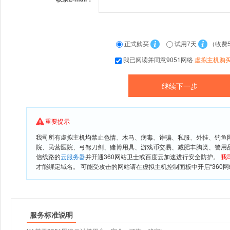
正式购买
试用7天
（收费
我已阅读并同意9051网络
虚拟主机购
重要提示
我司所有虚拟主机均禁止色情、木马、病毒、诈骗、私服、外挂、钓鱼
院、民营医院、弓驽刀剑、赌博用具、游戏币交易、减肥丰胸类、警用
信线路的
云服务器
并开通360网站卫士或百度云加速进行安全防护。
我
才能绑定域名。 可能受攻击的网站请在虚拟主机控制面板中开启“360网
服务标准说明