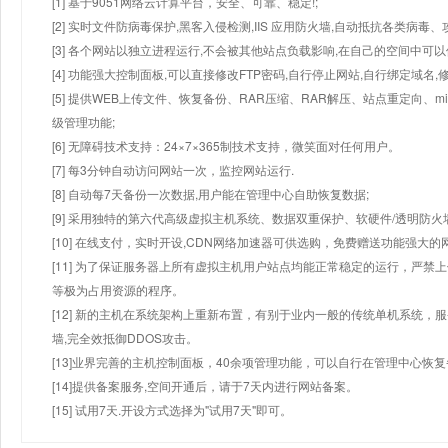
[1] 基于9051网络云计算平台，安全、可靠、稳定!;
[2] 实时文件防病毒保护,黑客入侵检测,IIS 应用防火墙,自动抵抗各类病毒、
[3] 各个网站以独立进程运行,不会被其他站点负载影响,在自己的空间中可以使用
[4] 功能强大控制面板,可以直接修改FTP密码,自行停止网站,自行绑定域名,
[5] 提供WEB上传文件、恢复备份、RAR压缩、RAR解压、站点重定向
级管理功能;
[6] 无障碍技术支持：24×7×365制技术支持，微笑面对任何用户。
[7] 每3分钟自动访问网站一次，监控网站运行.
[8] 自动每7天备份一次数据,用户能在管理中心自助恢复数据;
[9] 采用独特的第六代高级虚拟主机系统、数据双重保护、软硬件/透明防火
[10] 在线支付，实时开设,CDN网络加速器可供选购，免费赠送功能强大
[11] 为了保证服务器上所有虚拟主机用户站点均能正常稳定的运行，严禁上
等极为占用资源的程序。
[12] 新的主机在系统架构上重新布置，有别于业内一般的传统单机系统，
墙,完全效抵御DDOS攻击。
[13]业界完善的主机控制面板，40余项管理功能，可以自行在管理中心恢
[14]提供备案服务,空间开通后，请于7天内进行网站备案。
[15] 试用7天.开设方式选择为"试用7天"即可。