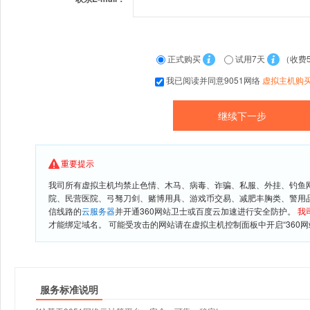
正式购买
试用7天
（收费
我已阅读并同意9051网络
虚拟主机购
重要提示
我司所有虚拟主机均禁止色情、木马、病毒、诈骗、私服、外挂、钓鱼
院、民营医院、弓驽刀剑、赌博用具、游戏币交易、减肥丰胸类、警用
信线路的
云服务器
并开通360网站卫士或百度云加速进行安全防护。
我
才能绑定域名。 可能受攻击的网站请在虚拟主机控制面板中开启“360网
服务标准说明