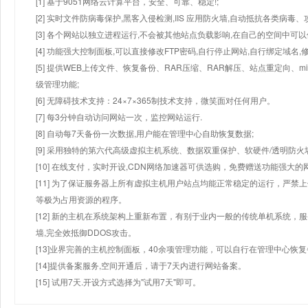
[1] 基于9051网络云计算平台，安全、可靠、稳定!;
[2] 实时文件防病毒保护,黑客入侵检测,IIS 应用防火墙,自动抵抗各类病毒、
[3] 各个网站以独立进程运行,不会被其他站点负载影响,在自己的空间中可以使用
[4] 功能强大控制面板,可以直接修改FTP密码,自行停止网站,自行绑定域名,
[5] 提供WEB上传文件、恢复备份、RAR压缩、RAR解压、站点重定向
级管理功能;
[6] 无障碍技术支持：24×7×365制技术支持，微笑面对任何用户。
[7] 每3分钟自动访问网站一次，监控网站运行.
[8] 自动每7天备份一次数据,用户能在管理中心自助恢复数据;
[9] 采用独特的第六代高级虚拟主机系统、数据双重保护、软硬件/透明防火
[10] 在线支付，实时开设,CDN网络加速器可供选购，免费赠送功能强大
[11] 为了保证服务器上所有虚拟主机用户站点均能正常稳定的运行，严禁上
等极为占用资源的程序。
[12] 新的主机在系统架构上重新布置，有别于业内一般的传统单机系统，
墙,完全效抵御DDOS攻击。
[13]业界完善的主机控制面板，40余项管理功能，可以自行在管理中心恢
[14]提供备案服务,空间开通后，请于7天内进行网站备案。
[15] 试用7天.开设方式选择为"试用7天"即可。