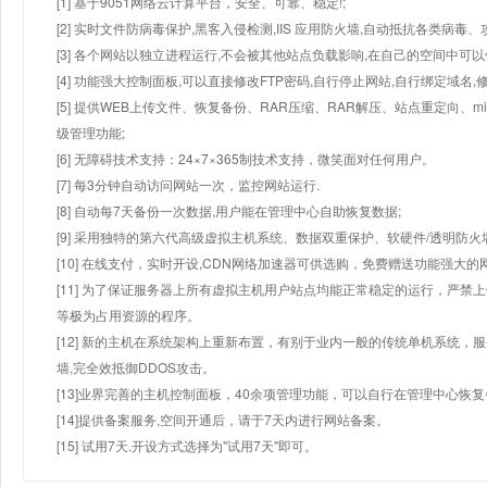
[1] 基于9051网络云计算平台，安全、可靠、稳定!;
[2] 实时文件防病毒保护,黑客入侵检测,IIS 应用防火墙,自动抵抗各类病毒、
[3] 各个网站以独立进程运行,不会被其他站点负载影响,在自己的空间中可以使用
[4] 功能强大控制面板,可以直接修改FTP密码,自行停止网站,自行绑定域名,
[5] 提供WEB上传文件、恢复备份、RAR压缩、RAR解压、站点重定向
级管理功能;
[6] 无障碍技术支持：24×7×365制技术支持，微笑面对任何用户。
[7] 每3分钟自动访问网站一次，监控网站运行.
[8] 自动每7天备份一次数据,用户能在管理中心自助恢复数据;
[9] 采用独特的第六代高级虚拟主机系统、数据双重保护、软硬件/透明防火
[10] 在线支付，实时开设,CDN网络加速器可供选购，免费赠送功能强大
[11] 为了保证服务器上所有虚拟主机用户站点均能正常稳定的运行，严禁上
等极为占用资源的程序。
[12] 新的主机在系统架构上重新布置，有别于业内一般的传统单机系统，
墙,完全效抵御DDOS攻击。
[13]业界完善的主机控制面板，40余项管理功能，可以自行在管理中心恢
[14]提供备案服务,空间开通后，请于7天内进行网站备案。
[15] 试用7天.开设方式选择为"试用7天"即可。