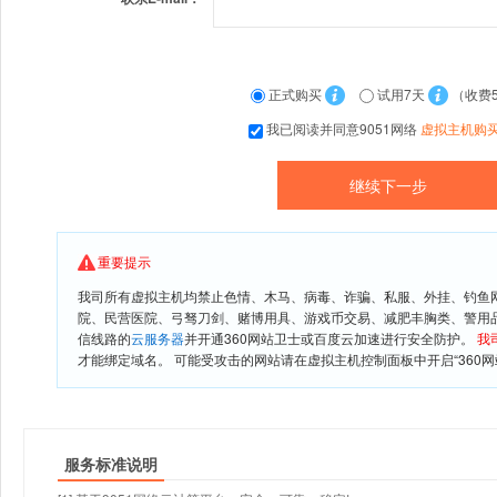
正式购买
试用7天
（收费
我已阅读并同意9051网络
虚拟主机购
重要提示
我司所有虚拟主机均禁止色情、木马、病毒、诈骗、私服、外挂、钓鱼
院、民营医院、弓驽刀剑、赌博用具、游戏币交易、减肥丰胸类、警用
信线路的
云服务器
并开通360网站卫士或百度云加速进行安全防护。
我
才能绑定域名。 可能受攻击的网站请在虚拟主机控制面板中开启“360网
服务标准说明