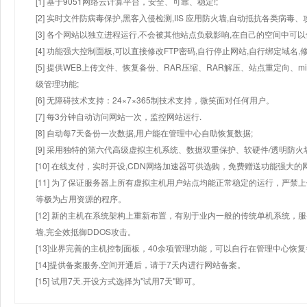
[1] 基于9051网络云计算平台，安全、可靠、稳定!;
[2] 实时文件防病毒保护,黑客入侵检测,IIS 应用防火墙,自动抵抗各类病毒、
[3] 各个网站以独立进程运行,不会被其他站点负载影响,在自己的空间中可以使用
[4] 功能强大控制面板,可以直接修改FTP密码,自行停止网站,自行绑定域名,
[5] 提供WEB上传文件、恢复备份、RAR压缩、RAR解压、站点重定向
级管理功能;
[6] 无障碍技术支持：24×7×365制技术支持，微笑面对任何用户。
[7] 每3分钟自动访问网站一次，监控网站运行.
[8] 自动每7天备份一次数据,用户能在管理中心自助恢复数据;
[9] 采用独特的第六代高级虚拟主机系统、数据双重保护、软硬件/透明防火
[10] 在线支付，实时开设,CDN网络加速器可供选购，免费赠送功能强大
[11] 为了保证服务器上所有虚拟主机用户站点均能正常稳定的运行，严禁上
等极为占用资源的程序。
[12] 新的主机在系统架构上重新布置，有别于业内一般的传统单机系统，
墙,完全效抵御DDOS攻击。
[13]业界完善的主机控制面板，40余项管理功能，可以自行在管理中心恢
[14]提供备案服务,空间开通后，请于7天内进行网站备案。
[15] 试用7天.开设方式选择为"试用7天"即可。