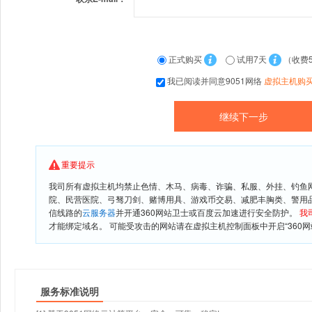
正式购买
试用7天
（收费
我已阅读并同意9051网络
虚拟主机购
重要提示
我司所有虚拟主机均禁止色情、木马、病毒、诈骗、私服、外挂、钓鱼
院、民营医院、弓驽刀剑、赌博用具、游戏币交易、减肥丰胸类、警用
信线路的
云服务器
并开通360网站卫士或百度云加速进行安全防护。
我
才能绑定域名。 可能受攻击的网站请在虚拟主机控制面板中开启“360网
服务标准说明