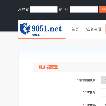
用户名:
密 码:
首页
域名注册
服务器配置
*
选择数据机房：
*
FTP帐号：
*
FTP密码：