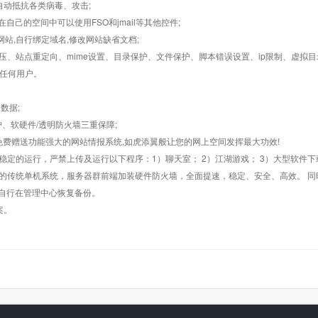
墙,自动抵抗各类病毒、攻击;
在自己的空间中可以使用FSO和jmail等其他控件;
止网站,自行绑定域名,修改网站缺省文档;
AR解压、站点重定向、mime设置、目录保护、文件保护、脚本错误设置、ip限制、虚拟
对任何用户。
数据;
护、软硬件/透明防火墙三重保障;
购，免费赠送功能强大的网站情报系统,如虎添翼般让您的网上空间发挥最大功效!
常稳定的运行，严禁上传及运行以下程序：1）聊天室； 2）江湖游戏； 3）大型软件下
般的传统单机系统，服务器群前端加装硬件防火墙，全面提速，稳定、安全、高效。 同时
以自行在管理中心恢复备份。
案。