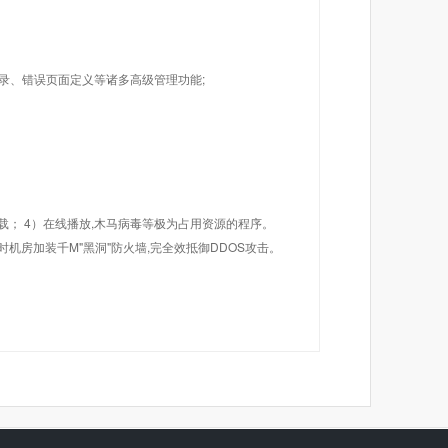
目录、错误页面定义等诸多高级管理功能;
载； 4）在线播放,木马病毒等极为占用资源的程序。
机房加装千M"黑洞"防火墙,完全效抵御DDOS攻击。