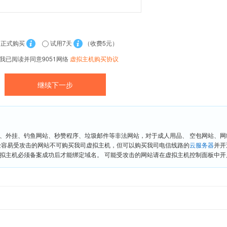
正式购买
试用7天
（收费5元）
我已阅读并同意9051网络
虚拟主机购买协议
、外挂、钓鱼网站、秒赞程序、垃圾邮件等非法网站，对于成人用品、 空包网站、
险容易受攻击的网站不可购买我司虚拟主机，但可以购买我司电信线路的
云服务器
并开
拟主机必须备案成功后才能绑定域名。 可能受攻击的网站请在虚拟主机控制面板中开启“