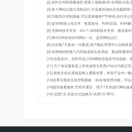
[2] 实时文件防病毒保护,黑客入侵检测,IIS 应用防火
[3] 各个网站以独立进程运行,不会被其他站点负载影响,
[4] 功能强大控制面板,可以直接修改FTP密码,自行停
[5] 提供WEB上传文件、恢复备份、RAR压缩、R
[6] 无障碍技术支持：24×7×365制技术支持，微笑面
[7] 每3分钟自动访问网站一次，监控网站运行.
[8] 自动每7天备份一次数据,用户能在管理中心自助恢复
[9] 采用独特的第六代高级虚拟主机系统、数据双重保
[10] 在线支付，实时开设,CDN网络加速器可供选
[11] 为了保证服务器上所有虚拟主机用户站点均能正
[12] 新的主机在系统架构上重新布置，有别于业内一
[13]业界完善的主机控制面板，40余项管理功能，可
[14]提供备案服务,空间开通后，请于7天内进行网站备
[15] 试用7天.开设方式选择为"试用7天"即可。