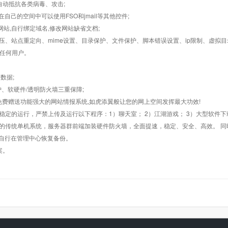
墙,自动抵抗各类病毒、攻击;
在自己的空间中可以使用FSO和jmail等其他控件;
止网站,自行绑定域名,修改网站缺省文档;
AR解压、站点重定向、mime设置、目录保护、文件保护、脚本错误设置、ip限制、虚拟
对任何用户。
数据;
护、软硬件/透明防火墙三重保障;
购，免费赠送功能强大的网站情报系统,如虎添翼般让您的网上空间发挥最大功效!
常稳定的运行，严禁上传及运行以下程序：1）聊天室； 2）江湖游戏； 3）大型软件下
般的传统单机系统，服务器群前端加装硬件防火墙，全面提速，稳定、安全、高效。 同时
以自行在管理中心恢复备份。
案。