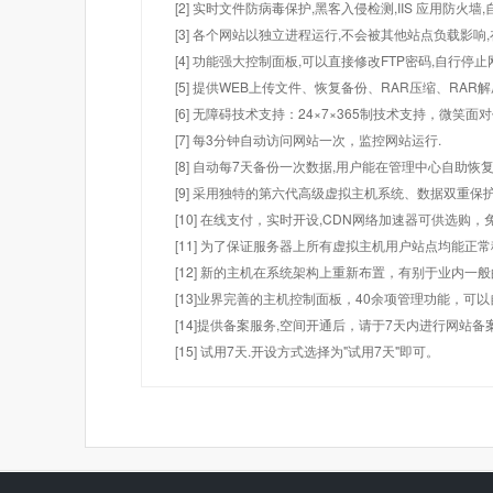
[2] 实时文件防病毒保护,黑客入侵检测,IIS 应用防火
[3] 各个网站以独立进程运行,不会被其他站点负载影响,
[4] 功能强大控制面板,可以直接修改FTP密码,自行停
[5] 提供WEB上传文件、恢复备份、RAR压缩、R
[6] 无障碍技术支持：24×7×365制技术支持，微笑面
[7] 每3分钟自动访问网站一次，监控网站运行.
[8] 自动每7天备份一次数据,用户能在管理中心自助恢复
[9] 采用独特的第六代高级虚拟主机系统、数据双重保
[10] 在线支付，实时开设,CDN网络加速器可供选
[11] 为了保证服务器上所有虚拟主机用户站点均能正
[12] 新的主机在系统架构上重新布置，有别于业内一
[13]业界完善的主机控制面板，40余项管理功能，可
[14]提供备案服务,空间开通后，请于7天内进行网站备
[15] 试用7天.开设方式选择为"试用7天"即可。