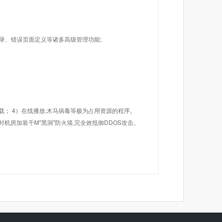
目录、错误页面定义等诸多高级管理功能;
载； 4）在线播放,木马病毒等极为占用资源的程序。
机房加装千M"黑洞"防火墙,完全效抵御DDOS攻击。