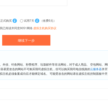
正式购买
试用7天
（收费5元）
我已阅读并同意9051网络
虚拟主机购买协议
、外挂、钓鱼网站、秒赞程序、垃圾邮件等非法网站，对于成人用品、 空包网站、
险容易受攻击的网站不可购买我司虚拟主机，但可以购买我司电信线路的
云服务器
并开
拟主机必须备案成功后才能绑定域名。 可能受攻击的网站请在虚拟主机控制面板中开启“