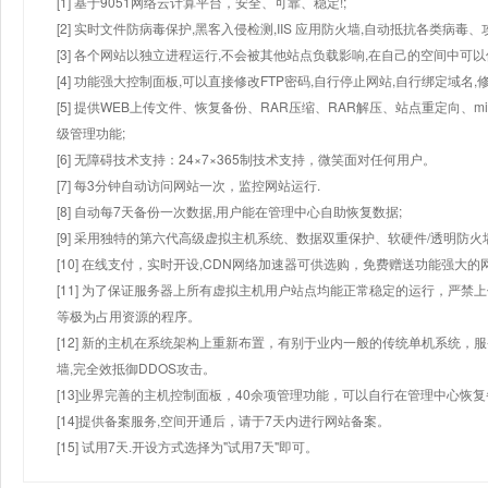
[1] 基于9051网络云计算平台，安全、可靠、稳定!;
[2] 实时文件防病毒保护,黑客入侵检测,IIS 应用防火墙,自动抵抗各类病毒、
[3] 各个网站以独立进程运行,不会被其他站点负载影响,在自己的空间中可以使用
[4] 功能强大控制面板,可以直接修改FTP密码,自行停止网站,自行绑定域名,
[5] 提供WEB上传文件、恢复备份、RAR压缩、RAR解压、站点重定向
级管理功能;
[6] 无障碍技术支持：24×7×365制技术支持，微笑面对任何用户。
[7] 每3分钟自动访问网站一次，监控网站运行.
[8] 自动每7天备份一次数据,用户能在管理中心自助恢复数据;
[9] 采用独特的第六代高级虚拟主机系统、数据双重保护、软硬件/透明防火
[10] 在线支付，实时开设,CDN网络加速器可供选购，免费赠送功能强大
[11] 为了保证服务器上所有虚拟主机用户站点均能正常稳定的运行，严禁上
等极为占用资源的程序。
[12] 新的主机在系统架构上重新布置，有别于业内一般的传统单机系统，
墙,完全效抵御DDOS攻击。
[13]业界完善的主机控制面板，40余项管理功能，可以自行在管理中心恢
[14]提供备案服务,空间开通后，请于7天内进行网站备案。
[15] 试用7天.开设方式选择为"试用7天"即可。