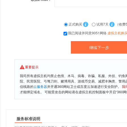
正式购买
试用7天
（收费
我已阅读并同意9051网络
虚拟主机购
重要提示
我司所有虚拟主机均禁止色情、木马、病毒、诈骗、私服、外挂、钓鱼
院、民营医院、弓驽刀剑、赌博用具、游戏币交易、减肥丰胸类、警用
信线路的
云服务器
并开通360网站卫士或百度云加速进行安全防护。
我
才能绑定域名。 可能受攻击的网站请在虚拟主机控制面板中开启“360网
服务标准说明