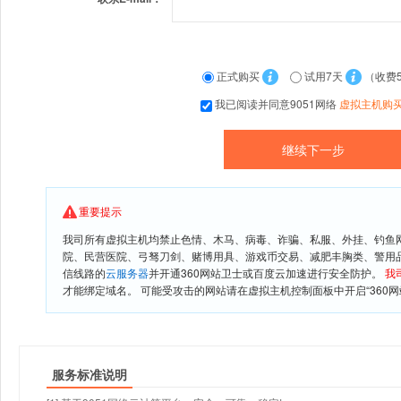
正式购买
试用7天
（收费
我已阅读并同意9051网络
虚拟主机购
重要提示
我司所有虚拟主机均禁止色情、木马、病毒、诈骗、私服、外挂、钓鱼
院、民营医院、弓驽刀剑、赌博用具、游戏币交易、减肥丰胸类、警用
信线路的
云服务器
并开通360网站卫士或百度云加速进行安全防护。
我
才能绑定域名。 可能受攻击的网站请在虚拟主机控制面板中开启“360网
服务标准说明