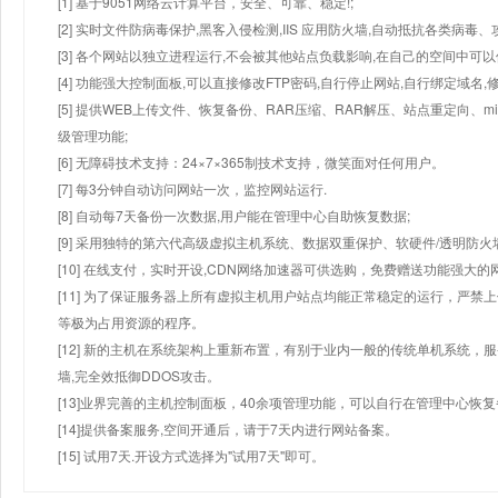
[1] 基于9051网络云计算平台，安全、可靠、稳定!;
[2] 实时文件防病毒保护,黑客入侵检测,IIS 应用防火墙,自动抵抗各类病毒、
[3] 各个网站以独立进程运行,不会被其他站点负载影响,在自己的空间中可以使用
[4] 功能强大控制面板,可以直接修改FTP密码,自行停止网站,自行绑定域名,
[5] 提供WEB上传文件、恢复备份、RAR压缩、RAR解压、站点重定向
级管理功能;
[6] 无障碍技术支持：24×7×365制技术支持，微笑面对任何用户。
[7] 每3分钟自动访问网站一次，监控网站运行.
[8] 自动每7天备份一次数据,用户能在管理中心自助恢复数据;
[9] 采用独特的第六代高级虚拟主机系统、数据双重保护、软硬件/透明防火
[10] 在线支付，实时开设,CDN网络加速器可供选购，免费赠送功能强大
[11] 为了保证服务器上所有虚拟主机用户站点均能正常稳定的运行，严禁上
等极为占用资源的程序。
[12] 新的主机在系统架构上重新布置，有别于业内一般的传统单机系统，
墙,完全效抵御DDOS攻击。
[13]业界完善的主机控制面板，40余项管理功能，可以自行在管理中心恢
[14]提供备案服务,空间开通后，请于7天内进行网站备案。
[15] 试用7天.开设方式选择为"试用7天"即可。