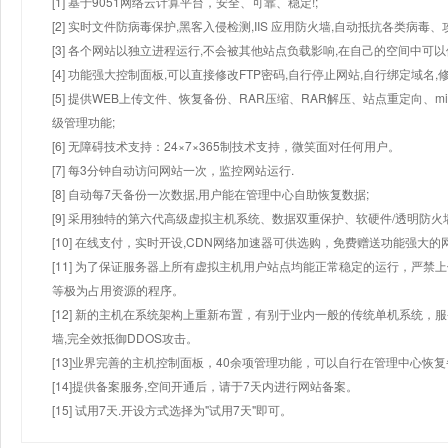
[1] 基于9051网络云计算平台，安全、可靠、稳定!;
[2] 实时文件防病毒保护,黑客入侵检测,IIS 应用防火墙,自动抵抗各类病毒、
[3] 各个网站以独立进程运行,不会被其他站点负载影响,在自己的空间中可以使用
[4] 功能强大控制面板,可以直接修改FTP密码,自行停止网站,自行绑定域名,
[5] 提供WEB上传文件、恢复备份、RAR压缩、RAR解压、站点重定向
级管理功能;
[6] 无障碍技术支持：24×7×365制技术支持，微笑面对任何用户。
[7] 每3分钟自动访问网站一次，监控网站运行.
[8] 自动每7天备份一次数据,用户能在管理中心自助恢复数据;
[9] 采用独特的第六代高级虚拟主机系统、数据双重保护、软硬件/透明防火
[10] 在线支付，实时开设,CDN网络加速器可供选购，免费赠送功能强大
[11] 为了保证服务器上所有虚拟主机用户站点均能正常稳定的运行，严禁上
等极为占用资源的程序。
[12] 新的主机在系统架构上重新布置，有别于业内一般的传统单机系统，
墙,完全效抵御DDOS攻击。
[13]业界完善的主机控制面板，40余项管理功能，可以自行在管理中心恢
[14]提供备案服务,空间开通后，请于7天内进行网站备案。
[15] 试用7天.开设方式选择为"试用7天"即可。