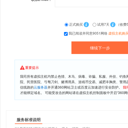
正式购买
试用7天
（收费
我已阅读并同意9051网络
虚拟主机购
重要提示
我司所有虚拟主机均禁止色情、木马、病毒、诈骗、私服、外挂、钓鱼
院、民营医院、弓驽刀剑、赌博用具、游戏币交易、减肥丰胸类、警用
信线路的
云服务器
并开通360网站卫士或百度云加速进行安全防护。
我
才能绑定域名。 可能受攻击的网站请在虚拟主机控制面板中开启“360网
服务标准说明