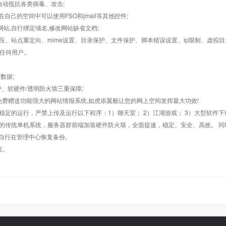
墙,自动抵抗各类病毒、攻击;
在自己的空间中可以使用FSO和jmail等其他控件;
止网站,自行绑定域名,修改网站缺省文档;
AR解压、站点重定向、mime设置、目录保护、文件保护、脚本错误设置、ip限制、虚拟
对任何用户。
数据;
护、软硬件/透明防火墙三重保障;
购，免费赠送功能强大的网站情报系统,如虎添翼般让您的网上空间发挥最大功效!
常稳定的运行，严禁上传及运行以下程序：1）聊天室； 2）江湖游戏； 3）大型软件下
般的传统单机系统，服务器群前端加装硬件防火墙，全面提速，稳定、安全、高效。 同时
以自行在管理中心恢复备份。
案。