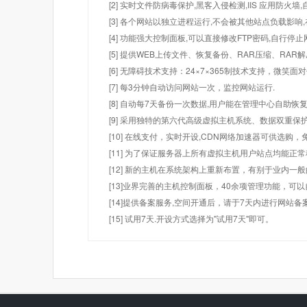
[2] 实时文件防病毒保护,黑客入侵检测,IIS 应用防火
[3] 各个网站以独立进程运行,不会被其他站点负载影响,
[4] 功能强大控制面板,可以直接修改FTP密码,自行停
[5] 提供WEB上传文件、恢复备份、RAR压缩、R
[6] 无障碍技术支持：24×7×365制技术支持，微笑面
[7] 每3分钟自动访问网站一次，监控网站运行.
[8] 自动每7天备份一次数据,用户能在管理中心自助恢复
[9] 采用独特的第六代高级虚拟主机系统、数据双重保
[10] 在线支付，实时开设,CDN网络加速器可供选
[11] 为了保证服务器上所有虚拟主机用户站点均能正
[12] 新的主机在系统架构上重新布置，有别于业内一
[13]业界完善的主机控制面板，40余项管理功能，可
[14]提供备案服务,空间开通后，请于7天内进行网站备
[15] 试用7天.开设方式选择为"试用7天"即可。