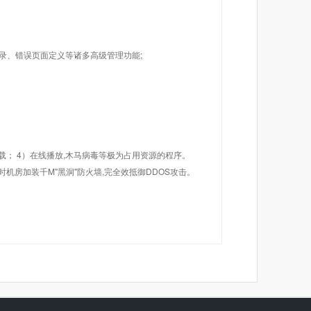
目录、错误页面定义等诸多高级管理功能;
载； 4）在线播放,木马病毒等极为占用资源的程序。
机房加装千M"黑洞"防火墙,完全效抵御DDOS攻击。