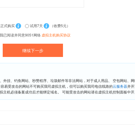
正式购买
试用7天
（收费5元）
我已阅读并同意9051网络
虚拟主机购买协议
、外挂、钓鱼网站、秒赞程序、垃圾邮件等非法网站，对于成人用品、 空包网站、
险容易受攻击的网站不可购买我司虚拟主机，但可以购买我司电信线路的
云服务器
并开
拟主机必须备案成功后才能绑定域名。 可能受攻击的网站请在虚拟主机控制面板中开启“