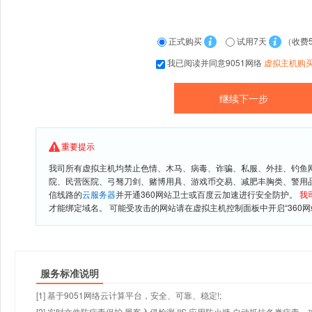
正式购买
试用7天
（收费
我已阅读并同意9051网络
虚拟主机购
重要提示
我司所有虚拟主机均禁止色情、木马、病毒、诈骗、私服、外挂、钓鱼
院、民营医院、弓驽刀剑、赌博用具、游戏币交易、减肥丰胸类、警用
信线路的
云服务器
并开通360网站卫士或百度云加速进行安全防护。
我
才能绑定域名。 可能受攻击的网站请在虚拟主机控制面板中开启“360网
服务标准说明
[1] 基于9051网络云计算平台，安全、可靠、稳定!;
[2] 实时文件防病毒保护,黑客入侵检测,IIS 应用防火墙,自动抵抗各类病毒、