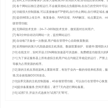
[3] 各个网站以独立进程运行,不会被其他站点负载影响,在自己的空间中可以使用
[4] 功能强大控制面板,可以直接修改FTP密码,自行停止网站,自行绑定域名,
[5] 提供WEB上传文件、恢复备份、RAR压缩、RAR解压、站点重定向
级管理功能;
[6] 无障碍技术支持：24×7×365制技术支持，微笑面对任何用户。
[7] 每3分钟自动访问网站一次，监控网站运行.
[8] 自动每7天备份一次数据,用户能在管理中心自助恢复数据;
[9] 采用独特的第六代高级虚拟主机系统、数据双重保护、软硬件/透明防火
[10] 在线支付，实时开设,CDN网络加速器可供选购，免费赠送功能强大
[11] 为了保证服务器上所有虚拟主机用户站点均能正常稳定的运行，严禁上
等极为占用资源的程序。
[12] 新的主机在系统架构上重新布置，有别于业内一般的传统单机系统，
墙,完全效抵御DDOS攻击。
[13]业界完善的主机控制面板，40余项管理功能，可以自行在管理中心恢
[14]提供备案服务,空间开通后，请于7天内进行网站备案。
[15] 试用7天.开设方式选择为"试用7天"即可。