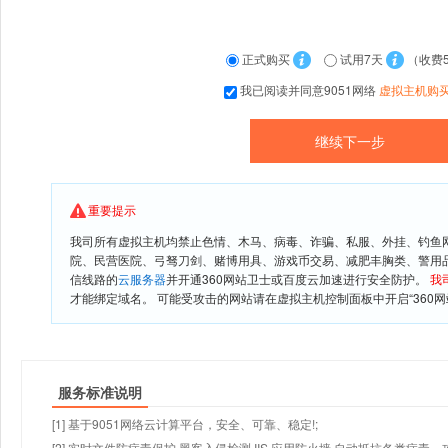
正式购买
试用7天
（收费
我已阅读并同意9051网络
虚拟主机购
重要提示
我司所有虚拟主机均禁止色情、木马、病毒、诈骗、私服、外挂、钓鱼
院、民营医院、弓驽刀剑、赌博用具、游戏币交易、减肥丰胸类、警用
信线路的
云服务器
并开通360网站卫士或百度云加速进行安全防护。
我
才能绑定域名。 可能受攻击的网站请在虚拟主机控制面板中开启“360网
服务标准说明
[1] 基于9051网络云计算平台，安全、可靠、稳定!;
[2] 实时文件防病毒保护,黑客入侵检测,IIS 应用防火墙,自动抵抗各类病毒、