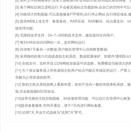
[3] 各个网站以独立进程运行,不会被其他站点负载影响,在自己的空间中可以使用
[4] 功能强大控制面板,可以直接修改FTP密码,自行停止网站,自行绑定域名,
[5] 提供WEB上传文件、恢复备份、RAR压缩、RAR解压、站点重定向
级管理功能;
[6] 无障碍技术支持：24×7×365制技术支持，微笑面对任何用户。
[7] 每3分钟自动访问网站一次，监控网站运行.
[8] 自动每7天备份一次数据,用户能在管理中心自助恢复数据;
[9] 采用独特的第六代高级虚拟主机系统、数据双重保护、软硬件/透明防火
[10] 在线支付，实时开设,CDN网络加速器可供选购，免费赠送功能强大
[11] 为了保证服务器上所有虚拟主机用户站点均能正常稳定的运行，严禁上
等极为占用资源的程序。
[12] 新的主机在系统架构上重新布置，有别于业内一般的传统单机系统，
墙,完全效抵御DDOS攻击。
[13]业界完善的主机控制面板，40余项管理功能，可以自行在管理中心恢
[14]提供备案服务,空间开通后，请于7天内进行网站备案。
[15] 试用7天.开设方式选择为"试用7天"即可。