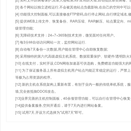
[3] 各个网站以独立进程运行,不会被其他站点负载影响,在自己的空间中可以使用
[4] 功能强大控制面板,可以直接修改FTP密码,自行停止网站,自行绑定域名,
[5] 提供WEB上传文件、恢复备份、RAR压缩、RAR解压、站点重定向
级管理功能;
[6] 无障碍技术支持：24×7×365制技术支持，微笑面对任何用户。
[7] 每3分钟自动访问网站一次，监控网站运行.
[8] 自动每7天备份一次数据,用户能在管理中心自助恢复数据;
[9] 采用独特的第六代高级虚拟主机系统、数据双重保护、软硬件/透明防火
[10] 在线支付，实时开设,CDN网络加速器可供选购，免费赠送功能强大
[11] 为了保证服务器上所有虚拟主机用户站点均能正常稳定的运行，严禁上
等极为占用资源的程序。
[12] 新的主机在系统架构上重新布置，有别于业内一般的传统单机系统，
墙,完全效抵御DDOS攻击。
[13]业界完善的主机控制面板，40余项管理功能，可以自行在管理中心恢
[14]提供备案服务,空间开通后，请于7天内进行网站备案。
[15] 试用7天.开设方式选择为"试用7天"即可。