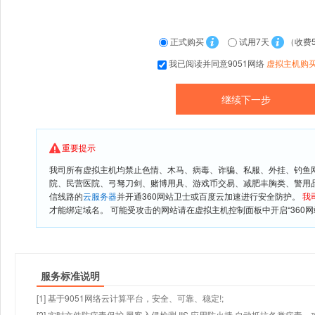
正式购买
试用7天
（收费
我已阅读并同意9051网络
虚拟主机购
重要提示
我司所有虚拟主机均禁止色情、木马、病毒、诈骗、私服、外挂、钓鱼
院、民营医院、弓驽刀剑、赌博用具、游戏币交易、减肥丰胸类、警用
信线路的
云服务器
并开通360网站卫士或百度云加速进行安全防护。
我
才能绑定域名。 可能受攻击的网站请在虚拟主机控制面板中开启“360网
服务标准说明
[1] 基于9051网络云计算平台，安全、可靠、稳定!;
[2] 实时文件防病毒保护,黑客入侵检测,IIS 应用防火墙,自动抵抗各类病毒、