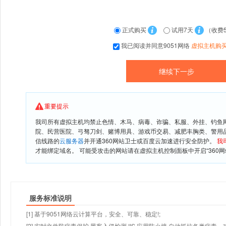
正式购买
试用7天
（收费
我已阅读并同意9051网络
虚拟主机购
重要提示
我司所有虚拟主机均禁止色情、木马、病毒、诈骗、私服、外挂、钓鱼
院、民营医院、弓驽刀剑、赌博用具、游戏币交易、减肥丰胸类、警用
信线路的
云服务器
并开通360网站卫士或百度云加速进行安全防护。
我
才能绑定域名。 可能受攻击的网站请在虚拟主机控制面板中开启“360网
服务标准说明
[1] 基于9051网络云计算平台，安全、可靠、稳定!;
[2] 实时文件防病毒保护,黑客入侵检测,IIS 应用防火墙,自动抵抗各类病毒、