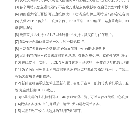
[3] 各个网站以独立进程运行,不会被其他站点负载影响,在自己的空间中可以使用
[4] 功能强大控制面板,可以直接修改FTP密码,自行停止网站,自行绑定域名,
[5] 提供WEB上传文件、恢复备份、RAR压缩、RAR解压、站点重定向
级管理功能;
[6] 无障碍技术支持：24×7×365制技术支持，微笑面对任何用户。
[7] 每3分钟自动访问网站一次，监控网站运行.
[8] 自动每7天备份一次数据,用户能在管理中心自助恢复数据;
[9] 采用独特的第六代高级虚拟主机系统、数据双重保护、软硬件/透明防火
[10] 在线支付，实时开设,CDN网络加速器可供选购，免费赠送功能强大
[11] 为了保证服务器上所有虚拟主机用户站点均能正常稳定的运行，严禁上
等极为占用资源的程序。
[12] 新的主机在系统架构上重新布置，有别于业内一般的传统单机系统，
墙,完全效抵御DDOS攻击。
[13]业界完善的主机控制面板，40余项管理功能，可以自行在管理中心恢
[14]提供备案服务,空间开通后，请于7天内进行网站备案。
[15] 试用7天.开设方式选择为"试用7天"即可。