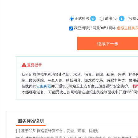
正式购买
试用7天
（收费
我已阅读并同意9051网络
虚拟主机购
重要提示
我司所有虚拟主机均禁止色情、木马、病毒、诈骗、私服、外挂、钓鱼
院、民营医院、弓驽刀剑、赌博用具、游戏币交易、减肥丰胸类、警用
信线路的
云服务器
并开通360网站卫士或百度云加速进行安全防护。
我
才能绑定域名。 可能受攻击的网站请在虚拟主机控制面板中开启“360网
服务标准说明
[1] 基于9051网络云计算平台，安全、可靠、稳定!;
[2] 实时文件防病毒保护,黑客入侵检测,IIS 应用防火墙,自动抵抗各类病毒、