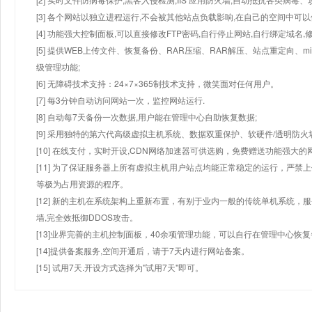
[3] 各个网站以独立进程运行,不会被其他站点负载影响,在自己的空间中可以使用
[4] 功能强大控制面板,可以直接修改FTP密码,自行停止网站,自行绑定域名,
[5] 提供WEB上传文件、恢复备份、RAR压缩、RAR解压、站点重定向
级管理功能;
[6] 无障碍技术支持：24×7×365制技术支持，微笑面对任何用户。
[7] 每3分钟自动访问网站一次，监控网站运行.
[8] 自动每7天备份一次数据,用户能在管理中心自助恢复数据;
[9] 采用独特的第六代高级虚拟主机系统、数据双重保护、软硬件/透明防火
[10] 在线支付，实时开设,CDN网络加速器可供选购，免费赠送功能强大
[11] 为了保证服务器上所有虚拟主机用户站点均能正常稳定的运行，严禁上
等极为占用资源的程序。
[12] 新的主机在系统架构上重新布置，有别于业内一般的传统单机系统，
墙,完全效抵御DDOS攻击。
[13]业界完善的主机控制面板，40余项管理功能，可以自行在管理中心恢
[14]提供备案服务,空间开通后，请于7天内进行网站备案。
[15] 试用7天.开设方式选择为"试用7天"即可。