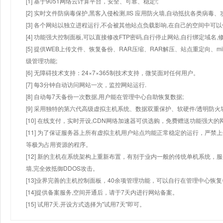
[1] 基于9051网络云计算平台，安全、可靠、稳定!;
[2] 实时文件防病毒保护,黑客入侵检测,IIS 应用防火墙,自动抵抗各类病毒、
[3] 各个网站以独立进程运行,不会被其他站点负载影响,在自己的空间中可以使用
[4] 功能强大控制面板,可以直接修改FTP密码,自行停止网站,自行绑定域名,
[5] 提供WEB上传文件、恢复备份、RAR压缩、RAR解压、站点重定向
级管理功能;
[6] 无障碍技术支持：24×7×365制技术支持，微笑面对任何用户。
[7] 每3分钟自动访问网站一次，监控网站运行.
[8] 自动每7天备份一次数据,用户能在管理中心自助恢复数据;
[9] 采用独特的第六代高级虚拟主机系统、数据双重保护、软硬件/透明防火
[10] 在线支付，实时开设,CDN网络加速器可供选购，免费赠送功能强大
[11] 为了保证服务器上所有虚拟主机用户站点均能正常稳定的运行，严禁上
等极为占用资源的程序。
[12] 新的主机在系统架构上重新布置，有别于业内一般的传统单机系统，
墙,完全效抵御DDOS攻击。
[13]业界完善的主机控制面板，40余项管理功能，可以自行在管理中心恢
[14]提供备案服务,空间开通后，请于7天内进行网站备案。
[15] 试用7天.开设方式选择为"试用7天"即可。