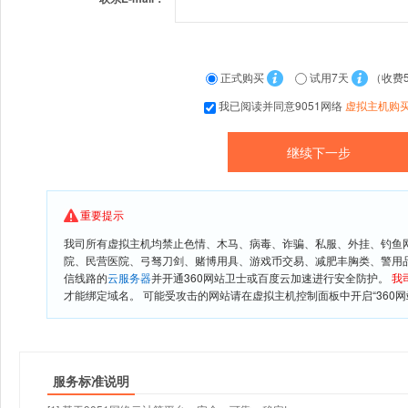
正式购买
试用7天
（收费
我已阅读并同意9051网络
虚拟主机购
重要提示
我司所有虚拟主机均禁止色情、木马、病毒、诈骗、私服、外挂、钓鱼
院、民营医院、弓驽刀剑、赌博用具、游戏币交易、减肥丰胸类、警用
信线路的
云服务器
并开通360网站卫士或百度云加速进行安全防护。
我
才能绑定域名。 可能受攻击的网站请在虚拟主机控制面板中开启“360网
服务标准说明