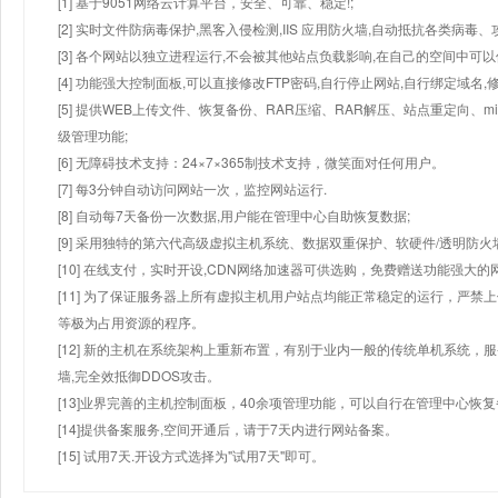
[1] 基于9051网络云计算平台，安全、可靠、稳定!;
[2] 实时文件防病毒保护,黑客入侵检测,IIS 应用防火墙,自动抵抗各类病毒、
[3] 各个网站以独立进程运行,不会被其他站点负载影响,在自己的空间中可以使用
[4] 功能强大控制面板,可以直接修改FTP密码,自行停止网站,自行绑定域名,
[5] 提供WEB上传文件、恢复备份、RAR压缩、RAR解压、站点重定向
级管理功能;
[6] 无障碍技术支持：24×7×365制技术支持，微笑面对任何用户。
[7] 每3分钟自动访问网站一次，监控网站运行.
[8] 自动每7天备份一次数据,用户能在管理中心自助恢复数据;
[9] 采用独特的第六代高级虚拟主机系统、数据双重保护、软硬件/透明防火
[10] 在线支付，实时开设,CDN网络加速器可供选购，免费赠送功能强大
[11] 为了保证服务器上所有虚拟主机用户站点均能正常稳定的运行，严禁上
等极为占用资源的程序。
[12] 新的主机在系统架构上重新布置，有别于业内一般的传统单机系统，
墙,完全效抵御DDOS攻击。
[13]业界完善的主机控制面板，40余项管理功能，可以自行在管理中心恢
[14]提供备案服务,空间开通后，请于7天内进行网站备案。
[15] 试用7天.开设方式选择为"试用7天"即可。