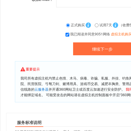
正式购买
试用7天
（收费
我已阅读并同意9051网络
虚拟主机购
重要提示
我司所有虚拟主机均禁止色情、木马、病毒、诈骗、私服、外挂、钓鱼
院、民营医院、弓驽刀剑、赌博用具、游戏币交易、减肥丰胸类、警用
信线路的
云服务器
并开通360网站卫士或百度云加速进行安全防护。
我
才能绑定域名。 可能受攻击的网站请在虚拟主机控制面板中开启“360网
服务标准说明