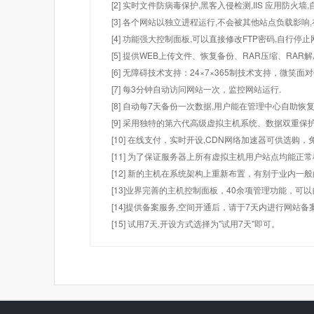
[2] 实时文件防病毒保护,黑客入侵检测,IIS 应用防火
[3] 各个网站以独立进程运行,不会被其他站点负载影响,
[4] 功能强大控制面板,可以直接修改FTP密码,自行停
[5] 提供WEB上传文件、恢复备份、RAR压缩、R
[6] 无障碍技术支持：24×7×365制技术支持，微笑面
[7] 每3分钟自动访问网站一次，监控网站运行.
[8] 自动每7天备份一次数据,用户能在管理中心自助恢复
[9] 采用独特的第六代高级虚拟主机系统、数据双重保
[10] 在线支付，实时开设,CDN网络加速器可供选
[11] 为了保证服务器上所有虚拟主机用户站点均能正
[12] 新的主机在系统架构上重新布置，有别于业内一
[13]业界完善的主机控制面板，40余项管理功能，可
[14]提供备案服务,空间开通后，请于7天内进行网站备
[15] 试用7天.开设方式选择为"试用7天"即可。