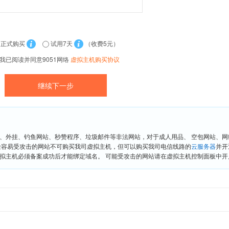
正式购买
试用7天
（收费5元）
我已阅读并同意9051网络
虚拟主机购买协议
、外挂、钓鱼网站、秒赞程序、垃圾邮件等非法网站，对于成人用品、 空包网站、
险容易受攻击的网站不可购买我司虚拟主机，但可以购买我司电信线路的
云服务器
并开
拟主机必须备案成功后才能绑定域名。 可能受攻击的网站请在虚拟主机控制面板中开启“