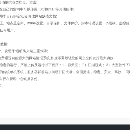
墙,自动抵抗各类病毒、攻击;
在自己的空间中可以使用FSO和jmail等其他控件;
止网站,自行绑定域名,修改网站缺省文档;
AR解压、站点重定向、mime设置、目录保护、文件保护、脚本错误设置、ip限制、虚拟
对任何用户。
数据;
护、软硬件/透明防火墙三重保障;
购，免费赠送功能强大的网站情报系统,如虎添翼般让您的网上空间发挥最大功效!
常稳定的运行，严禁上传及运行以下程序：1）聊天室； 2）江湖游戏； 3）大型软件下
般的传统单机系统，服务器群前端加装硬件防火墙，全面提速，稳定、安全、高效。 同时
以自行在管理中心恢复备份。
案。