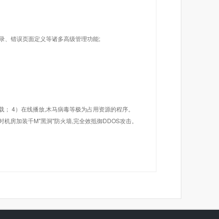
目录、错误页面定义等诸多高级管理功能;
载； 4）在线播放,木马病毒等极为占用资源的程序。
机房加装千M"黑洞"防火墙,完全效抵御DDOS攻击。