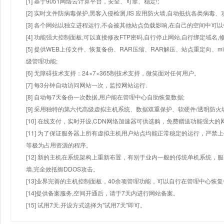
[1] 基于9051网络云计算平台，安全、可靠、稳定!;
[2] 实时文件防病毒保护,黑客入侵检测,IIS 应用防火墙,自动抵抗各类病毒、
[3] 各个网站以独立进程运行,不会被其他站点负载影响,在自己的空间中可以使用
[4] 功能强大控制面板,可以直接修改FTP密码,自行停止网站,自行绑定域名,
[5] 提供WEB上传文件、恢复备份、RAR压缩、RAR解压、站点重定向
级管理功能;
[6] 无障碍技术支持：24×7×365制技术支持，微笑面对任何用户。
[7] 每3分钟自动访问网站一次，监控网站运行.
[8] 自动每7天备份一次数据,用户能在管理中心自助恢复数据;
[9] 采用独特的第六代高级虚拟主机系统、数据双重保护、软硬件/透明防火
[10] 在线支付，实时开设,CDN网络加速器可供选购，免费赠送功能强大
[11] 为了保证服务器上所有虚拟主机用户站点均能正常稳定的运行，严禁上
等极为占用资源的程序。
[12] 新的主机在系统架构上重新布置，有别于业内一般的传统单机系统，
墙,完全效抵御DDOS攻击。
[13]业界完善的主机控制面板，40余项管理功能，可以自行在管理中心恢
[14]提供备案服务,空间开通后，请于7天内进行网站备案。
[15] 试用7天.开设方式选择为"试用7天"即可。