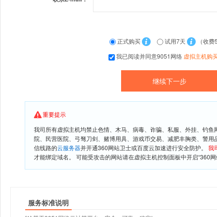
正式购买
试用7天
（收费
我已阅读并同意9051网络
虚拟主机购
重要提示
我司所有虚拟主机均禁止色情、木马、病毒、诈骗、私服、外挂、钓鱼
院、民营医院、弓驽刀剑、赌博用具、游戏币交易、减肥丰胸类、警用
信线路的
云服务器
并开通360网站卫士或百度云加速进行安全防护。
我
才能绑定域名。 可能受攻击的网站请在虚拟主机控制面板中开启“360网
服务标准说明