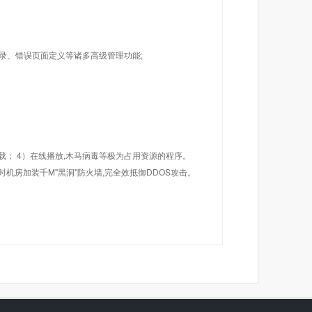
目录、错误页面定义等诸多高级管理功能;
载； 4）在线播放,木马病毒等极为占用资源的程序。
机房加装千M"黑洞"防火墙,完全效抵御DDOS攻击。