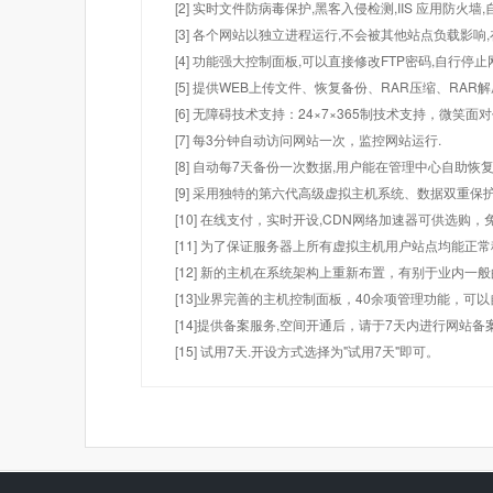
[2] 实时文件防病毒保护,黑客入侵检测,IIS 应用防火
[3] 各个网站以独立进程运行,不会被其他站点负载影响,
[4] 功能强大控制面板,可以直接修改FTP密码,自行停
[5] 提供WEB上传文件、恢复备份、RAR压缩、R
[6] 无障碍技术支持：24×7×365制技术支持，微笑面
[7] 每3分钟自动访问网站一次，监控网站运行.
[8] 自动每7天备份一次数据,用户能在管理中心自助恢复
[9] 采用独特的第六代高级虚拟主机系统、数据双重保
[10] 在线支付，实时开设,CDN网络加速器可供选
[11] 为了保证服务器上所有虚拟主机用户站点均能正
[12] 新的主机在系统架构上重新布置，有别于业内一
[13]业界完善的主机控制面板，40余项管理功能，可
[14]提供备案服务,空间开通后，请于7天内进行网站备
[15] 试用7天.开设方式选择为"试用7天"即可。