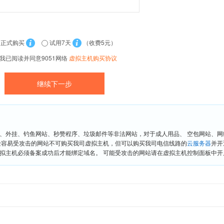
正式购买
试用7天
（收费5元）
我已阅读并同意9051网络
虚拟主机购买协议
、外挂、钓鱼网站、秒赞程序、垃圾邮件等非法网站，对于成人用品、 空包网站、
险容易受攻击的网站不可购买我司虚拟主机，但可以购买我司电信线路的
云服务器
并开
拟主机必须备案成功后才能绑定域名。 可能受攻击的网站请在虚拟主机控制面板中开启“