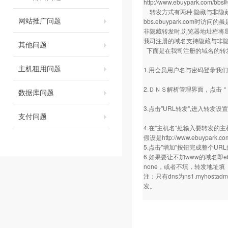
http://www.ebuypark.com/bbs
转发方式有两种:隐藏与非隐
网站推广问题
bbs.ebuypark.com时访问的虽
非隐藏转发时,浏览器地址栏将
我司注册的域名支持隐藏与非隐
其他问题
下面是在我司注册的域名的转
主机租用问题
1.用会员用户名与密码登录我
2.ＤＮＳ解析管理界面，点击
数据库问题
3.点击"URL转发",进入转发设
支付问题
4.在"主机名"处输入要转发的
假设是
http://www.ebuypark.co
5.点击"增加"按钮完成整个U
6.如果要让不加www的域名即eb
none，或者不填，转发地址
注：只有dns为ns1.myhosta
发。